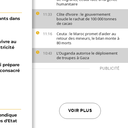
humanitaire
Côte d’Ivoire : le gouvernement
11:33
ants dans
boucle le rachat de 100 000 tonnes
de cacao
Ceuta : le Maroc promet d’aider au
11:16
retour des mineurs, le bilan monte à
vivre au
80 morts
tricité
L’Ouganda autorise le déploiement
10:43
de troupes à Gaza
i prépare
PUBLICITÉ
 consacré
VOIR PLUS
vendique
es d'Etat