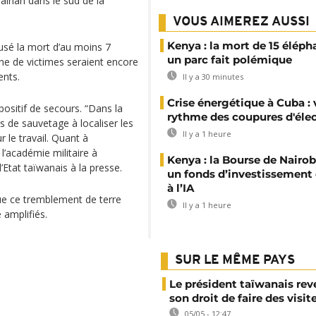
ainan dans le sud de la
VOUS AIMEREZ AUSSI
Kenya : la mort de 15 éléph
usé la mort d’au moins 7
un parc fait polémique
ine de victimes seraient encore
nts.
Il y a 30 minutes
Crise énergétique à Cuba : 
ositif de secours. “Dans la
rythme des coupures d'élec
 de sauvetage à localiser les
Il y a 1 heure
r le travail. Quant à
 l’académie militaire à
Kenya : la Bourse de Nairob
l’Etat taïwanais à la presse.
un fonds d’investissement
à l’IA
ue ce tremblement de terre
Il y a 1 heure
 amplifiés.
SUR LE MÊME PAYS
Le président taïwanais re
son droit de faire des visit
05/05 - 12:47