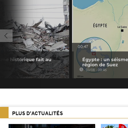
00:47
sme historique fait au
Égypte : un séisme
région de Suez
03/08 - 09:46
PLUS D'ACTUALITÉS