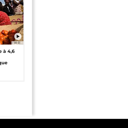
00:51
e à 4,6
que