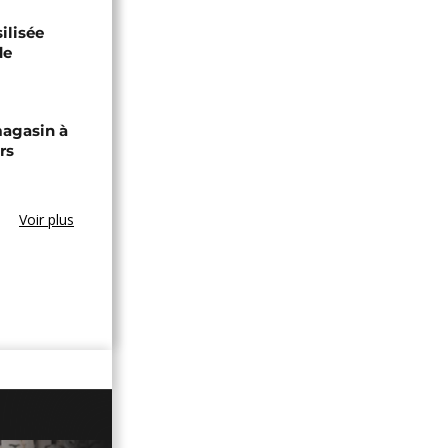
ilisée
de
magasin à
rs
Voir plus