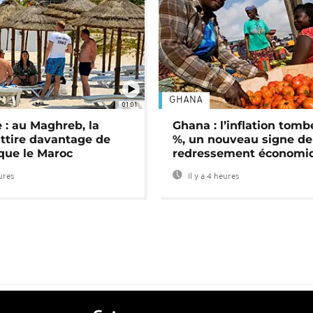
GHANA
01:01
 : au Maghreb, la
Ghana : l’inflation tomb
attire davantage de
%, un nouveau signe de
 que le Maroc
redressement économi
eures
Il y a 4 heures