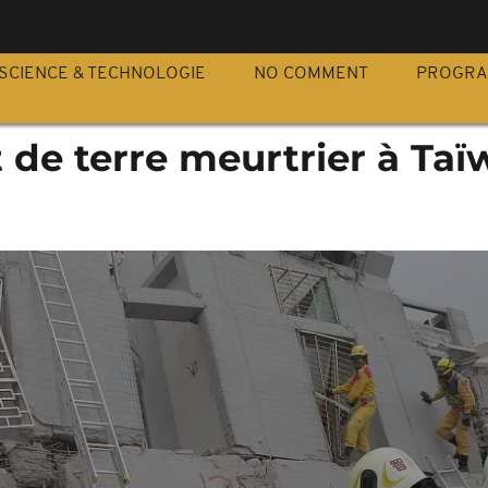
S
SCIENCE & TECHNOLOGIE
NO COMMENT
PROGR
de terre meurtrier à Taï