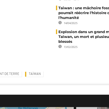
Taiwan : une mâchoire foss
pourrait réécrire l'histoire 
l'humanité
14/04/2025
Explosion dans un grand 
Taïwan, un mort et plusieu
blessés
13/02/2025
T DE TERRE
TAÏWAN