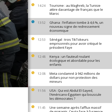
Tourisme : au Maghreb, la Tunisie
14:24
attire davantage de français que le
Maroc
Ghana : l’inflation tombe à 4,6 %, un
13:52
nouveau signe de redressement
économique
Sénégal : trois TikTokeurs
12:53
emprisonnés pour avoir critiqué le
président Faye
Kenya : un fauteuil roulant
12:48
écologique et abordable pour les
enfants
Meta condamné à 942 millions de
12:08
dollars pour non protection des
mineurs
USA : Qui est Abdul El-Sayed,
11:56
l’Américano-Égyptien qui bouscule
les démocrates ?
Une semaine après l’afflux massif
11:45
de migrants, Ceuta face à l’urgence