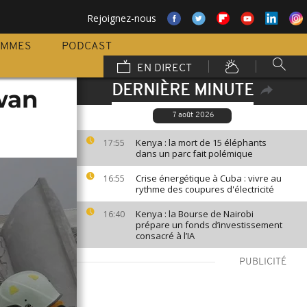
Rejoignez-nous
AMMES
PODCAST
EN DIRECT
DERNIÈRE MINUTE
wan
7 août 2026
Kenya : la mort de 15 éléphants
17:55
dans un parc fait polémique
Crise énergétique à Cuba : vivre au
16:55
rythme des coupures d'électricité
Kenya : la Bourse de Nairobi
16:40
prépare un fonds d’investissement
consacré à l’IA
PUBLICITÉ