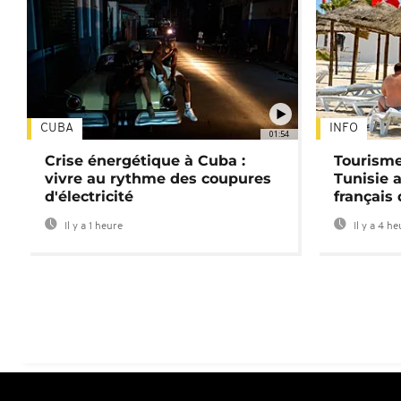
CUBA
INFO
01:54
Crise énergétique à Cuba :
Tourisme
vivre au rythme des coupures
Tunisie 
d'électricité
français
Il y a 1 heure
Il y a 4 h