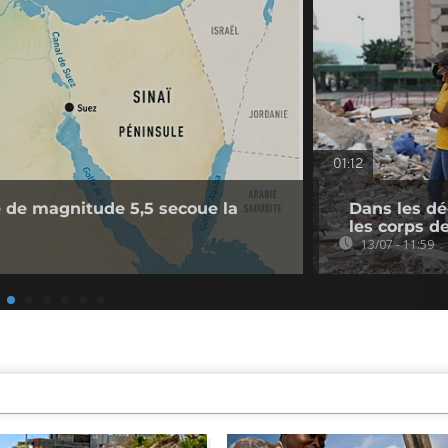
01:12
 de magnitude 5,5 secoue la
Dans les d
les corps d
13/07 - 11:59