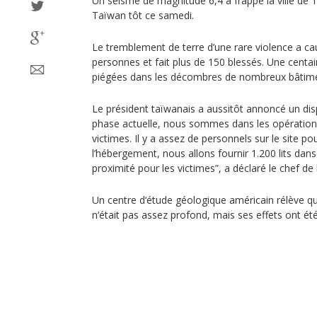
Un séisme de magnitude 6,4 a frappé la ville de T
Taïwan tôt ce samedi.
Le tremblement de terre d’une rare violence a ca
personnes et fait plus de 150 blessés. Une centa
piégées dans les décombres de nombreux bâtime
Le président taïwanais a aussitôt annoncé un disp
phase actuelle, nous sommes dans les opérations
victimes. Il y a assez de personnels sur le site pou
l’hébergement, nous allons fournir 1.200 lits dans
proximité pour les victimes”, a déclaré le chef de 
Un centre d‘étude géologique américain rélève q
n‘était pas assez profond, mais ses effets ont été