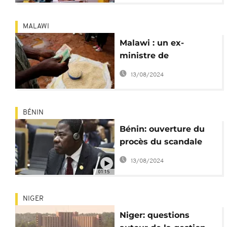
(Zuma)
MALAWI
Malawi : un ex-
ministre de
l'Agriculture inculpé
13/08/2024
pour corruption
BÉNIN
Bénin: ouverture du
procès du scandale
financier d'ICC-
13/08/2024
Services
01:15
NIGER
Niger: questions