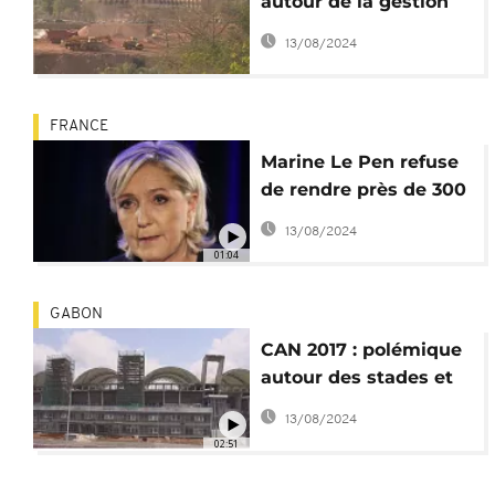
autour de la gestion
de l'uranium
13/08/2024
FRANCE
Marine Le Pen refuse
de rendre près de 300
000 euros que lui
13/08/2024
réclame le Parlement
01:04
européen
GABON
CAN 2017 : polémique
autour des stades et
des fonds
13/08/2024
02:51