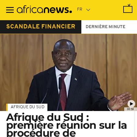
Passer
au
contenu
principal
SCANDALE FINANCIER
DERNIÈRE MINUTE
AFRIQUE DU SUD
00:59
Afrique du Sud :
première réunion sur la
procédure de