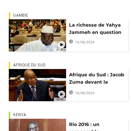
GAMBIE
La richesse de Yahya
Jammeh en question
13/08/2024
01:30
AFRIQUE DU SUD
Afrique du Sud : Jacob
Zuma devant la
commission
13/08/2024
d'intégrité de l'ANC
00:53
KENYA
Rio 2016 : un