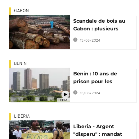
GABON
Scandale de bois au
Gabon : plusieurs
hauts responsables
13/08/2024
suspendus
BÉNIN
Bénin : 10 ans de
prison pour les
responsables du
13/08/2024
scandale financier
01:42
ICC-Services
LIBÉRIA
Liberia - Argent
"disparu" : mandat