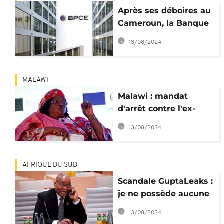
Après ses déboires au
Cameroun, la Banque
populaire caisse
13/08/2024
d'épargne envisage
un départ d'Afrique
MALAWI
Malawi : mandat
d'arrêt contre l'ex-
présidente Joyce
13/08/2024
Banda
AFRIQUE DU SUD
Scandale GuptaLeaks :
je ne possède aucune
propriété en dehors
13/08/2024
de l'Afrique du Sud