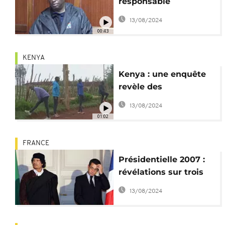
responsable
olympique kényan
13/08/2024
jugé pour vol de
00:43
tenues sportives
KENYA
Kenya : une enquête
revèle des
détournements aux
13/08/2024
JO de 2016
01:02
FRANCE
Présidentielle 2007 :
révélations sur trois
nouvelles valises
13/08/2024
d'argent libyen
offertes à Sarkozy