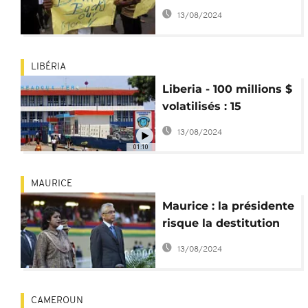
d'arrêt contre le fils
13/08/2024
d'Ellen Johnson Sirleaf
LIBÉRIA
Liberia - 100 millions $
volatilisés : 15
personnalités
13/08/2024
interdites de sortir du
01:10
pays
MAURICE
Maurice : la présidente
risque la destitution
après un scandale de
13/08/2024
carte de crédit
CAMEROUN