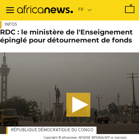
Passer
au
contenu
principal
INFOS
RDC : le ministère de l'Enseignement
épinglé pour détournement de fonds
RÉPUBLIQUE DÉMOCRATIQUE DU CONGO
-
Copyright © africanews
ARSENE MPIANA/AFP or licensors