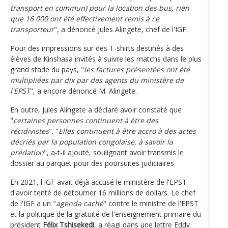
transport en commun) pour la location des bus, rien
que 16 000 ont été effectivement remis à ce
transporteur
", a dénoncé Jules Alingete, chef de l'IGF.
Pour des impressions sur des T-shirts destinés à des
élèves de Kinshasa invités à suivre les matchs dans le plus
grand stade du pays, "
les factures présentées ont été
multipliées par dix par des agents du ministère de
l'EPST
", a encore dénoncé M. Alingete.
En outre, Jules Alingete a déclaré avoir constaté que
"
certaines personnes continuent à être des
récidivistes
". "
Elles continuent à être accro à des actes
décriés par la population congolaise, à savoir la
prédation
", a-t-il ajouté, soulignant avoir transmis le
dossier au parquet pour des poursuites judiciaires.
En 2021, l'IGF avait déjà accusé le ministère de l'EPST
d'avoir tenté de détourner 16 millions de dollars. Le chef
de l'IGF a un "
agenda caché
" contre le ministre de l'EPST
et la politique de la gratuité de l'enseignement primaire du
président
Félix Tshisekedi
, a réagi dans une lettre Eddy