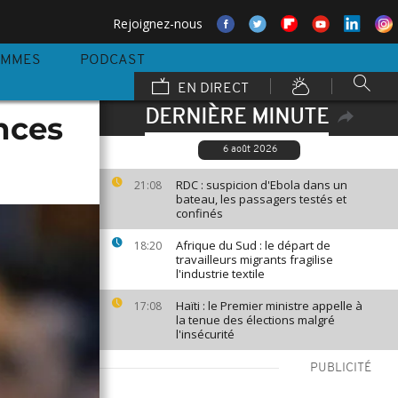
Rejoignez-nous
AMMES
PODCAST
EN DIRECT
DERNIÈRE MINUTE
nces
6 août 2026
RDC : suspicion d'Ebola dans un
21:08
bateau, les passagers testés et
confinés
Afrique du Sud : le départ de
18:20
travailleurs migrants fragilise
l'industrie textile
Haïti : le Premier ministre appelle à
17:08
la tenue des élections malgré
l'insécurité
PUBLICITÉ