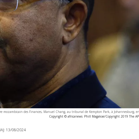
istre mozambicain des Finances, Manuel Chang, au tribunal de Kempton Park, à Johannesburg, e
Copyright © africanews
Phill Magakoe/Copyright 2019 The AP. 
AJ:
13/08/2024