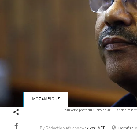
MOZAMBIQUE
Sur cette photo du 8 janvier 2019, l'ancien min
avec AFP
Dernière M
By Rédaction Africanews