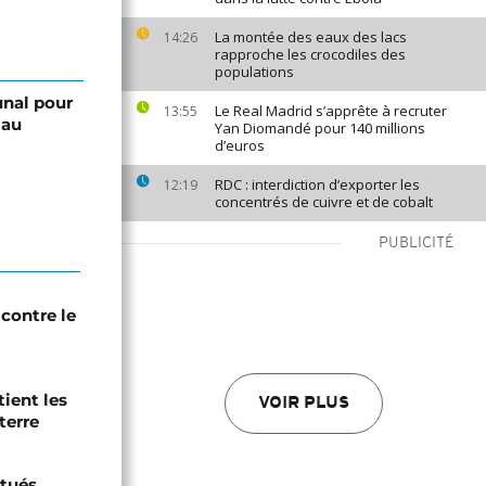
La montée des eaux des lacs
14:26
rapproche les crocodiles des
populations
unal pour
Le Real Madrid s’apprête à recruter
13:55
 au
Yan Diomandé pour 140 millions
d’euros
RDC : interdiction d’exporter les
12:19
concentrés de cuivre et de cobalt
PUBLICITÉ
contre le
tient les
VOIR PLUS
terre
tués