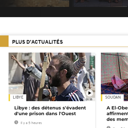
PLUS D'ACTUALITÉS
LIBYE
SOUDAN
00:58
Libye : des détenus s'évadent
A El-Obe
d'une prison dans l'Ouest
affirment
des mem
Il y a 5 heures