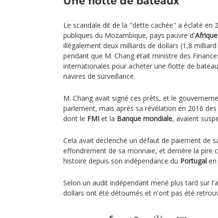
Une flotte de bateaux
Le scandale dit de la "dette cachée" a éclaté en
publiques du Mozambique, pays pauvre d'
Afrique
illégalement deux milliards de dollars (1,8 milliar
pendant que M. Chang était ministre des Finance
internationales pour acheter une flotte de batea
navires de surveillance.
M. Chang avait signé ces prêts, et le gouverneme
parlement, mais après sa révélation en 2016 des
dont le
FMI
et la
Banque mondiale
, avaient suspe
Cela avait déclenché un défaut de paiement de s
effondrement de sa monnaie, et derrière la pire
histoire depuis son indépendance du
Portugal
en 
Selon un audit indépendant mené plus tard sur l'a
dollars ont été détournés et n'ont pas été retrou