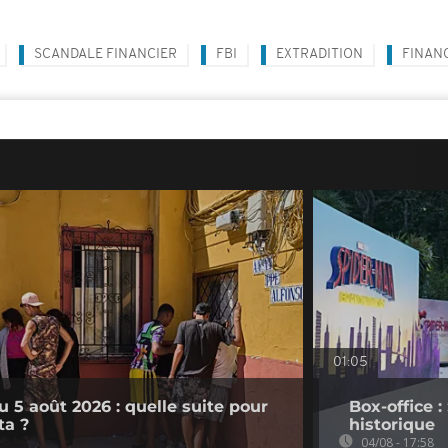
SCANDALE FINANCIER
FBI
EXTRADITION
FINAN
01:05
 5 août 2026 : quelle suite pour
Box-office 
ta ?
historique
04/08 - 17:58