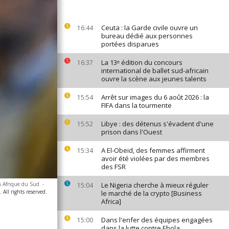
Ceuta : la Garde civile ouvre un
16:44
bureau dédié aux personnes
portées disparues
La 13ᵉ édition du concours
16:37
international de ballet sud-africain
ouvre la scène aux jeunes talents
Arrêt sur images du 6 août 2026 : la
15:54
FIFA dans la tourmente
Libye : des détenus s'évadent d'une
15:52
prison dans l'Ouest
A El-Obeid, des femmes affirment
15:34
avoir été violées par des membres
des FSR
n Afrique du Sud
-
Le Nigeria cherche à mieux réguler
15:04
All rights reserved.
le marché de la crypto [Business
Africa]
Dans l'enfer des équipes engagées
15:00
dans la lutte contre Ebola