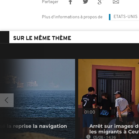
Partager
ETATS-UNIS
Plus d'informations à propos de
SUR LE MÊME THÈME
01:00
sé la reprise la navigation
Arrêt sur images du
les migrants à Ceu
05/08 - 14:36