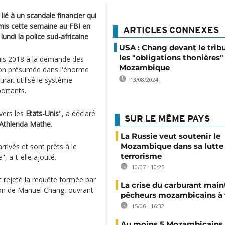
é à un scandale financier qui
mis cette semaine au FBI en
ARTICLES CONNEXES
lundi la police sud-africaine
USA : Chang devant le trib
les "obligations thonières"
is 2018 à la demande des
Mozambique
tion présumée dans l'énorme
urait utilisé le système
13/08/2024
ortants.
vers les
Etats-Unis
", a déclaré
SUR LE MÊME PAYS
, Athlenda Mathe
.
La Russie veut soutenir le
Mozambique dans sa lutte 
rrivés et sont prêts à le
terrorisme
", a-t-elle ajouté.
10/07 - 10:25
it rejeté la requête formée par
La crise du carburant main
ion de Manuel Chang, ouvrant
pêcheurs mozambicains à 
15/06 - 16:32
Au moins 5 Mozambicains 