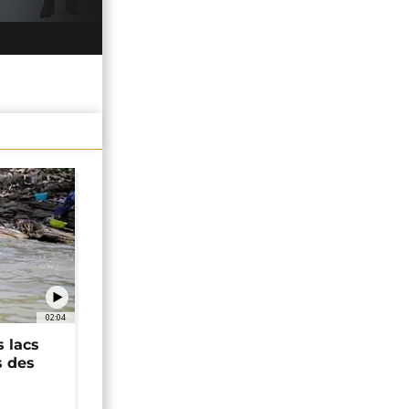
02:04
 lacs
s des