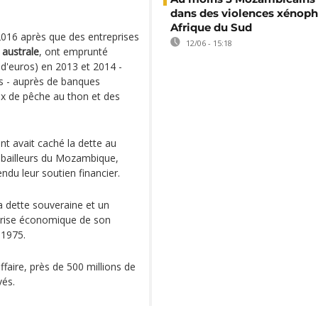
dans des violences xénop
Afrique du Sud
 2016 après que des entreprises
12/06 - 15:18
 australe
, ont emprunté
d d'euros) en 2013 et 2014 -
s - auprès de banques
ux de pêche au thon et des
nt avait caché la dette au
 bailleurs du Mozambique,
ndu leur soutien financier.
a dette souveraine et un
 crise économique de son
1975.
ffaire, près de 500 millions de
vés.