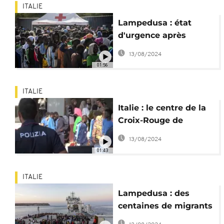
ITALIE
Lampedusa : état
d'urgence après
l'afflux de 6 000
13/08/2024
migrants en 24 heures
01:56
ITALIE
Italie : le centre de la
Croix-Rouge de
Lampedusa au bord
13/08/2024
de l'axphyxie
01:43
ITALIE
Lampedusa : des
centaines de migrants
arrivent en quelques