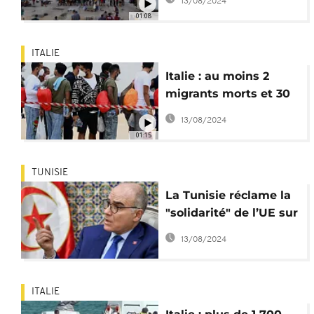
13/08/2024
heures
01:08
ITALIE
Italie : au moins 2
migrants morts et 30
disparus dans un
13/08/2024
naufrage
01:15
TUNISIE
La Tunisie réclame la
"solidarité" de l’UE sur
la question migratoire
13/08/2024
ITALIE