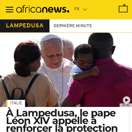
Passer
au
contenu
principal
LAMPEDUSA
DERNIÈRE MINUTE
ITALIE
01:35
À Lampedusa, le pape
Léon XIV appelle à
renforcer la protection