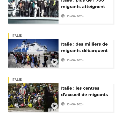
Italie : plus de 1 700
migrants atteignent
Lampedusa en 48
13/08/2024
heures
ITALIE
Italie : des milliers de
migrants débarquent
sur l’île de Lampedusa
13/08/2024
00:25
ITALIE
Italie : les centres
d'accueil de migrants
surpeuplés à
13/08/2024
Lampedusa
01:07