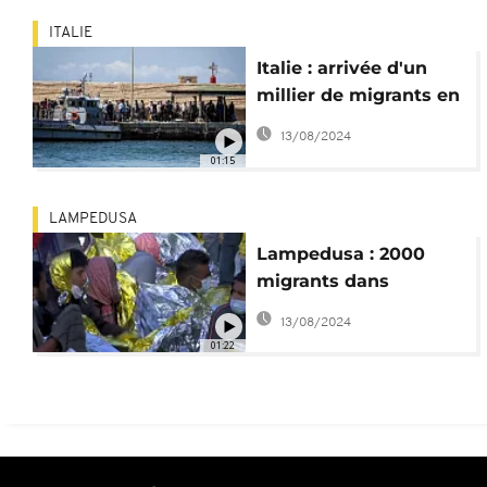
ITALIE
Italie : arrivée d'un
millier de migrants en
pleine campagne
13/08/2024
électorale
01:15
LAMPEDUSA
Lampedusa : 2000
migrants dans
l'attente d'un transfert
13/08/2024
01:22