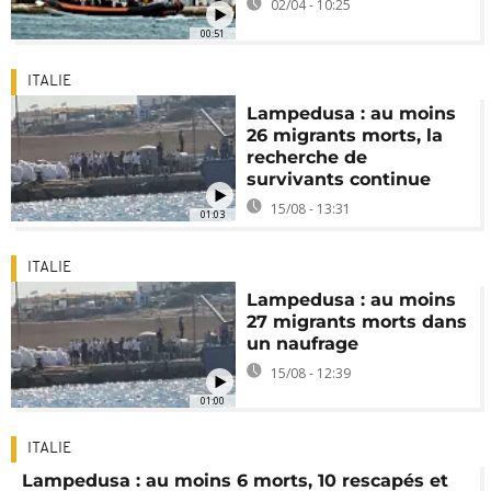
02/04 - 10:25
00:51
ITALIE
Lampedusa : au moins
26 migrants morts, la
recherche de
survivants continue
15/08 - 13:31
01:03
ITALIE
Lampedusa : au moins
27 migrants morts dans
un naufrage
15/08 - 12:39
01:00
ITALIE
Lampedusa : au moins 6 morts, 10 rescapés et