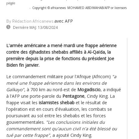
piégée
-
Copyright © africanews
MOHAMED ABDIWAHAB/AFP or licensors
avec AFP
By Rédaction Africanews
Dernière MAJ:
13/08/2024
L'armée américaine a mené mardi une frappe aérienne
contre des djihadistes shebabs affiliés à Al-Qaïda, la
première depuis la prise de fonctions du président Joe
Biden fin janvier.
Le commandement militaire pour l'Afrique (Africom)
"a
mené une frappe aérienne dans les environs de
Galkayo"
, à 700 km au nord-est de
Mogadiscio
, a indiqué
à l'AFP une porte-parole du
Pentagone
, Cindy King. La
frappe visait les
islamistes shebab
et le résultat de
l'opération est en cours d'évaluation, les combats se
poursuivant au sol entre les shebabs et les forces
gouvernementales.
"Les conclusions initiales du
commandement sont qu'aucun civil n'a été blessé ou
tué par cette frappe",
a ajouté Cindy King.