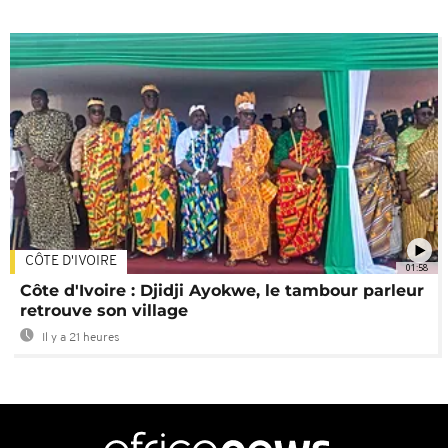
CÔTE D'IVOIRE
01:58
Côte d'Ivoire : Djidji Ayokwe, le tambour parleur
retrouve son village
Il y a 21 heures