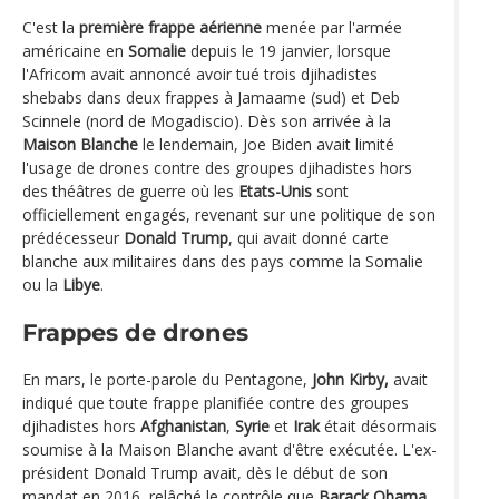
C'est la
première frappe aérienne
menée par l'armée
américaine en
Somalie
depuis le 19 janvier, lorsque
l'Africom avait annoncé avoir tué trois djihadistes
shebabs dans deux frappes à Jamaame (sud) et Deb
Scinnele (nord de Mogadiscio). Dès son arrivée à la
Maison Blanche
le lendemain, Joe Biden avait limité
l'usage de drones contre des groupes djihadistes hors
des théâtres de guerre où les
Etats-Unis
sont
officiellement engagés, revenant sur une politique de son
prédécesseur
Donald Trump
, qui avait donné carte
blanche aux militaires dans des pays comme la Somalie
ou la
Libye
.
Frappes de drones
En mars, le porte-parole du Pentagone,
John Kirby,
avait
indiqué que toute frappe planifiée contre des groupes
djihadistes hors
Afghanistan
,
Syrie
et
Irak
était désormais
soumise à la Maison Blanche avant d'être exécutée. L'ex-
président Donald Trump avait, dès le début de son
mandat en 2016, relâché le contrôle que
Barack Obama