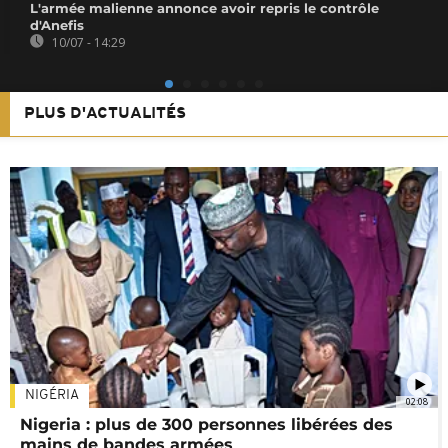
L'armée malienne annonce avoir repris le contrôle
d'Anefis
10/07 - 14:29
PLUS D'ACTUALITÉS
NIGÉRIA
02:08
Nigeria : plus de 300 personnes libérées des
mains de bandes armées