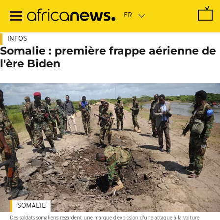
Passer
au
contenu
principal
INFOS
Somalie : première frappe aérienne de
l'ère Biden
SOMALIE
Des soldats somaliens regardent une marque d'explosion d'une attaque à la voiture