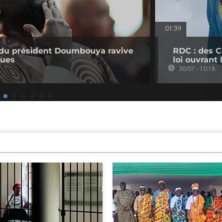
01:39
e du président Doumbouya ravive
RDC : des C
ques
loi ouvrant
30/07 - 10:18