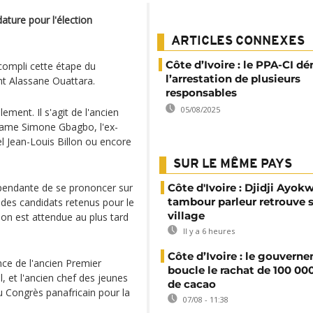
ature pour l'élection
ARTICLES CONNEXES
Côte d’Ivoire : le PPA-CI d
ccompli cette étape du
l’arrestation de plusieurs
nt Alassane Ouattara.
responsables
05/08/2025
ement. Il s'agit de l'ancien
dame Simone Gbagbo, l'ex-
el Jean-Louis Billon ou encore
SUR LE MÊME PAYS
épendante de se prononcer sur
Côte d'Ivoire : Djidji Ayokw
tambour parleur retrouve 
te des candidats retenus pour le
village
ion est attendue au plus tard
Il y a 6 heures
Côte d’Ivoire : le gouvern
nce de l'ancien Premier
boucle le rachat de 100 00
l, et l'ancien chef des jeunes
de cacao
u Congrès panafricain pour la
07/08 - 11:38