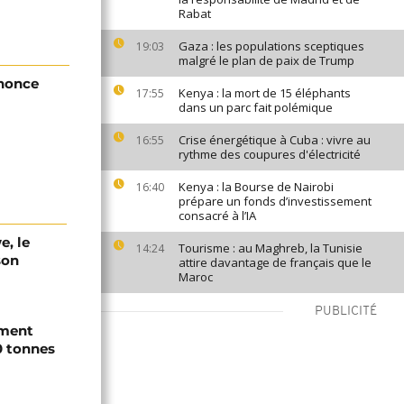
Rabat
Gaza : les populations sceptiques
19:03
malgré le plan de paix de Trump
énonce
Kenya : la mort de 15 éléphants
17:55
dans un parc fait polémique
Crise énergétique à Cuba : vivre au
16:55
rythme des coupures d'électricité
Kenya : la Bourse de Nairobi
16:40
prépare un fonds d’investissement
consacré à l’IA
e, le
Tourisme : au Maghreb, la Tunisie
14:24
son
attire davantage de français que le
Maroc
PUBLICITÉ
ement
0 tonnes