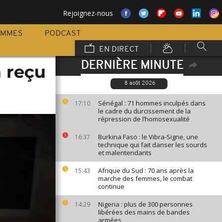
Rejoignez-nous
AMMES
PODCAST
EN DIRECT
DERNIÈRE MINUTE
a reçu
8 août 2026
Sénégal : 71 hommes inculpés dans
17:10
le cadre du durcissement de la
répression de l’homosexualité
Burkina Faso : le Vibra-Signe, une
16:37
technique qui fait danser les sourds
et malentendants
Afrique du Sud : 70 ans après la
15:43
marche des femmes, le combat
continue
Nigeria : plus de 300 personnes
14:29
libérées des mains de bandes
armées