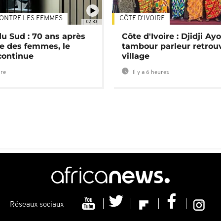
ONTRE LES FEMMES
CÔTE D'IVOIRE
02:30
du Sud : 70 ans après
Côte d'Ivoire : Djidji Ay
e des femmes, le
tambour parleur retrou
continue
village
ure
Il y a 6 heures
Réseaux sociaux