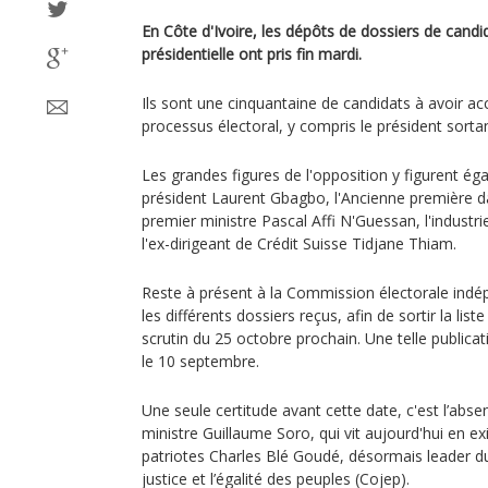
En Côte d'Ivoire, les dépôts de dossiers de candid
présidentielle ont pris fin mardi.
Ils sont une cinquantaine de candidats à avoir a
processus électoral, y compris le président sorta
Les grandes figures de l'opposition y figurent égal
président Laurent Gbagbo, l'Ancienne première 
premier ministre Pascal Affi N'Guessan, l'industri
l'ex-dirigeant de Crédit Suisse Tidjane Thiam.
Reste à présent à la Commission électorale ind
les différents dossiers reçus, afin de sortir la lis
scrutin du 25 octobre prochain. Une telle publicat
le 10 septembre.
Une seule certitude avant cette date, c'est l’abse
ministre Guillaume Soro, qui vit aujourd'hui en exi
patriotes Charles Blé Goudé, désormais leader d
justice et l’égalité des peuples (Cojep).