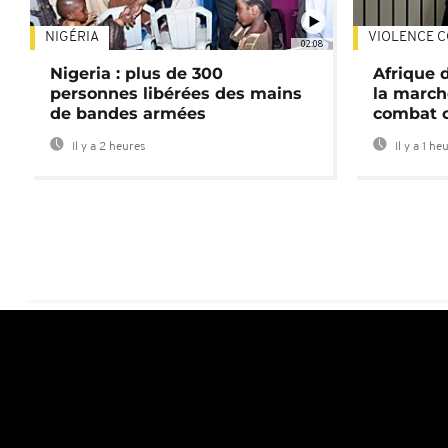
NIGÉRIA
VIOLENCE C
02:08
Nigeria : plus de 300
Afrique 
personnes libérées des mains
la march
de bandes armées
combat 
Il y a 2 heures
Il y a 1 he