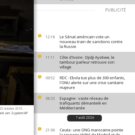
PUBLICITÉ
Le Sénat américain vote un
12:18
nouveau train de sanctions contre
la Russie
Côte d'Ivoire : Djidji Ayokwe, le
11:11
tambour parleur retrouve son
village
RDC : Ebola tue plus de 300 enfants,
09:52
l'ONU alerte sur une crise sanitaire
majeure
Espagne : vaste réseau de
08:33
trafiquants démantelé en
Méditerranée
 25 octobre 2015.
-
alk van Zuydam/AP
7 août 2026
Ceuta : une ONG marocaine pointe
21:06
la responsabilité de Madrid et de