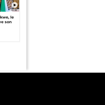
01:58
okwe, le
ve son