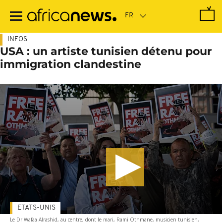
Passer
au
contenu
principal
INFOS
USA : un artiste tunisien détenu pour
immigration clandestine
ETATS-UNIS
Le Dr Wafaa Alrashid, au centre, dont le mari, Rami Othmane, musicien tunisien,