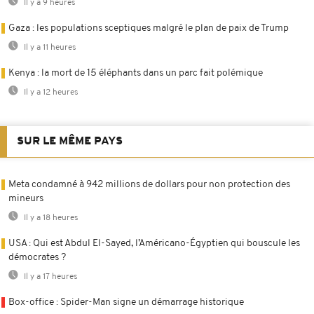
Il y a 9 heures
Gaza : les populations sceptiques malgré le plan de paix de Trump
Il y a 11 heures
Kenya : la mort de 15 éléphants dans un parc fait polémique
Il y a 12 heures
SUR LE MÊME PAYS
Meta condamné à 942 millions de dollars pour non protection des
mineurs
Il y a 18 heures
USA : Qui est Abdul El-Sayed, l’Américano-Égyptien qui bouscule les
démocrates ?
Il y a 17 heures
Box-office : Spider-Man signe un démarrage historique