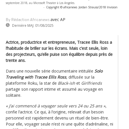
septembre 2018, au Microsoft Theater à Los Angeles.
-
Copyright © africanews
Jordan Strauss/2018 Invision
avec AP
By Rédaction Africanews
Dernière MAJ:
01/08/2025
Actrice, productrice et entrepreneuse, Tracee Ellis Ross a
l’habitude de briller sur les écrans. Mais c’est seule, loin
des projecteurs, qu’elle puise son équilibre depuis près de
trente ans.
Dans une nouvelle série documentaire intitulée
Solo
Traveling with Tracee Ellis Ross
, diffusée sur la
plateforme Roku, la star de
Black-ish
et
Girlfriends
partage son rapport intime et assumé au voyage en
solitaire.
« J’ai commencé à voyager seule vers 24 ou 25 ans »
,
confie l’actrice. Ce qui, à l’origine, relevait d’un besoin
personnel est rapidement devenu un rituel de bien-être.
Pour elle, voyager seule n’est ni une quête d’adrénaline, ni