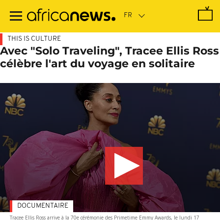
Passer
au
contenu
principal
THIS IS CULTURE
Avec "Solo Traveling", Tracee Ellis Ross
célèbre l'art du voyage en solitaire
DOCUMENTAIRE
Tracee Ellis Ross arrive à la 70e cérémonie des Primetime Emmy Awards, le lundi 17