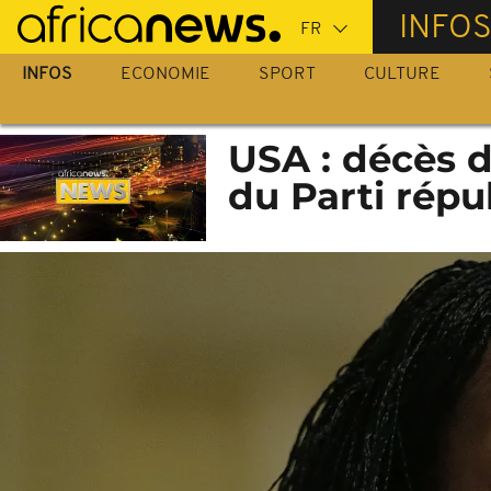
Passer
INFO
au
contenu
INFOS
ECONOMIE
SPORT
CULTURE
principal
USA : décès d
du Parti répu