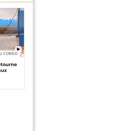
DU CONGO
01:34
étourne
aux