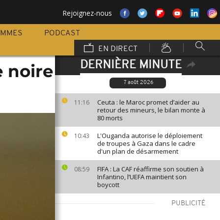
Rejoignez-nous
AMMES
PODCAST
EN DIRECT
DERNIÈRE MINUTE
 noire
7 août 2026
Ceuta : le Maroc promet d’aider au
11:16
retour des mineurs, le bilan monte à
80 morts
L'Ouganda autorise le déploiement
10:43
de troupes à Gaza dans le cadre
d'un plan de désarmement
FIFA : La CAF réaffirme son soutien à
08:59
Infantino, l’UEFA maintient son
boycott
PUBLICITÉ