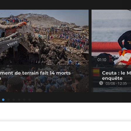
01:10
ement de terrain fait 14 morts
Ceuta : le 
e
enquête
03/08 - 12:35