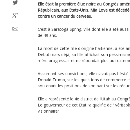
Elle était la première élue noire au Congrès améri
Républicain, aux Etats-Unis. Mia Love est décédée
contre un cancer du cerveau.
C’est à Saratoga Spring, ville dont elle a été auss
de 49 ans.
La mort de cette fille d'origine haïtienne, a été a
Début mars déjà, sa fille affichait son pessimism
mère progressait et ne répondait plus au traitem
Assumant ses convictions, elle n’avait pas hésité
Donald Trump, sur les questions de commerce et
soutenant les positions de son parti sur les rédu
Elle a représenté le 4e district de l’Utah au Cong
Le gouverneur de cet Etat l’a qualifié de ‘’ véritab
visionnaire’’