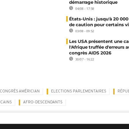
démarrage historique
04/08 - 17:58
États-Unis : jusqu'à 20 000
de caution pour certains v
03/08 - 09:52
Les USA présentent une ca
l'Afrique truffée d'erreurs a
congrès AIDS 2026
30/07 - 16:22
CONGRÈS AMÉRICIAN
ELECTIONS PARLEMENTAIRES
RÉPU
CAINS
AFRO-DESCENDANTS