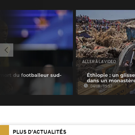
ALLER À LA VIDEO
mort du footballeur sud-
Éthiopie : un gliss
dans un monastèr
04/08 - 15:57
PLUS D'ACTUALITÉS