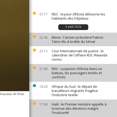
RDC : la peur d’Ebola détourne les
07:17
habitants des hôpitaux
6 août 2026
Bénin : l'ancien président Patrice
22:48
Talon élu à la tête du Sénat
Cour Internationale de justice : le
22:12
calendrier de l'affaire RDC-Rwanda
connu
RDC : suspicion d'Ebola dans un
21:08
bateau, les passagers testés et
confinés
Afrique du Sud : le départ de
18:20
travailleurs migrants fragilise
africanews
AP Photo
l'industrie textile
Haïti : le Premier ministre appelle à
17:08
la tenue des élections malgré
l'insécurité