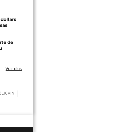
 dollars
isas
rte de
u
Voir plus
BLICAIN