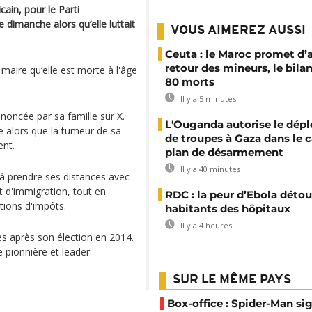
cain, pour le Parti
 dimanche alors qu’elle luttait
VOUS AIMEREZ AUSSI
Ceuta : le Maroc promet d’
retour des mineurs, le bila
i maire qu’elle est morte à l'âge
80 morts
Il y a 5 minutes
nnoncée par sa famille sur X.
L'Ouganda autorise le dép
e alors que la tumeur de sa
de troupes à Gaza dans le c
ent.
plan de désarmement
Il y a 40 minutes
 à prendre ses distances avec
 d'immigration, tout en
RDC : la peur d’Ebola détou
ctions d'impôts.
habitants des hôpitaux
Il y a 4 heures
rès après son élection en 2014.
le pionnière et leader
SUR LE MÊME PAYS
Box-office : Spider-Man si