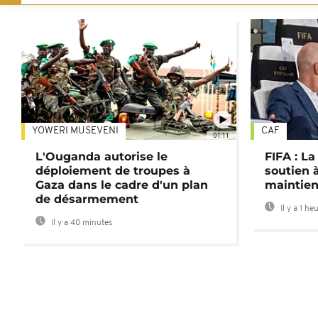
YOWERI MUSEVENI
CAF
01:11
L'Ouganda autorise le
FIFA : L
déploiement de troupes à
soutien à
Gaza dans le cadre d'un plan
maintien
de désarmement
Il y a 1 he
Il y a 40 minutes