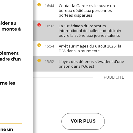
Ceuta : la Garde civile ouvre un
16:44
bureau dédié aux personnes
portées disparues
aider au
La 13ᵉ édition du concours
16:37
n monte à
international de ballet sud-africain
ouvre la scène aux jeunes talents
Arrêt sur images du 6 août 2026 : la
15:54
FIFA dans la tourmente
loiement
adre d'un
Libye : des détenus s'évadent d'une
15:52
prison dans l'Ouest
PUBLICITÉ
rne les
VOIR PLUS
gne un