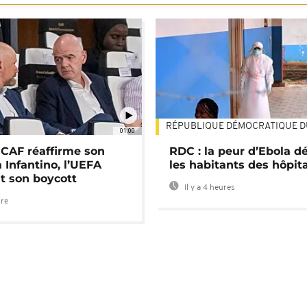
RÉPUBLIQUE DÉMOCRATIQUE 
01:00
a CAF réaffirme son
RDC : la peur d’Ebola d
 Infantino, l’UEFA
les habitants des hôpit
t son boycott
Il y a 4 heures
ure