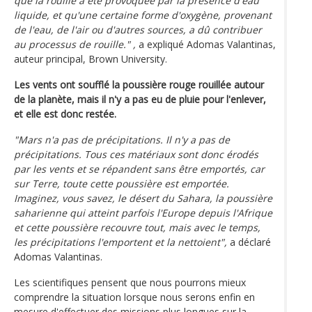
que la rouille a été provoquée par la présence d'eau
liquide, et qu'une certaine forme d'oxygène, provenant
de l'eau, de l'air ou d'autres sources, a dû contribuer
au processus de rouille." ,
a expliqué Adomas Valantinas,
auteur principal, Brown University.
Les vents ont soufflé la poussière rouge rouillée autour
de la planète, mais il n'y a pas eu de pluie pour l'enlever,
et elle est donc restée.
"Mars n'a pas de précipitations. Il n'y a pas de
précipitations. Tous ces matériaux sont donc érodés
par les vents et se répandent sans être emportés, car
sur Terre, toute cette poussière est emportée.
Imaginez, vous savez, le désert du Sahara, la poussière
saharienne qui atteint parfois l'Europe depuis l'Afrique
et cette poussière recouvre tout, mais avec le temps,
les précipitations l'emportent et la nettoient",
a déclaré
Adomas Valantinas.
Les scientifiques pensent que nous pourrons mieux
comprendre la situation lorsque nous serons enfin en
mesure d'effectuer des missions plus longues sur la