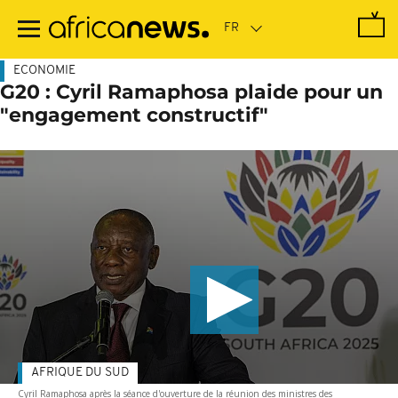
Passer
au
contenu
principal
ECONOMIE
G20 : Cyril Ramaphosa plaide pour un
"engagement constructif"
AFRIQUE DU SUD
Cyril Ramaphosa après la séance d'ouverture de la réunion des ministres des