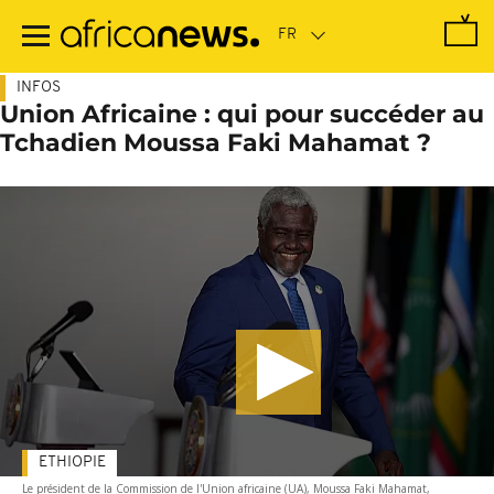
Passer
au
contenu
principal
INFOS
Union Africaine : qui pour succéder au
Tchadien Moussa Faki Mahamat ?
ETHIOPIE
Le président de la Commission de l'Union africaine (UA), Moussa Faki Mahamat,