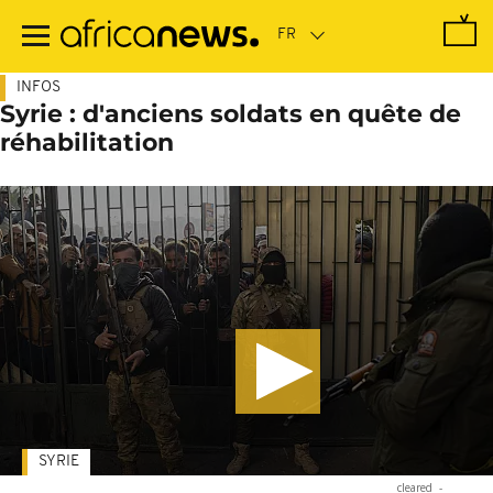
Passer
au
contenu
principal
INFOS
Syrie : d'anciens soldats en quête de
réhabilitation
SYRIE
cleared
-