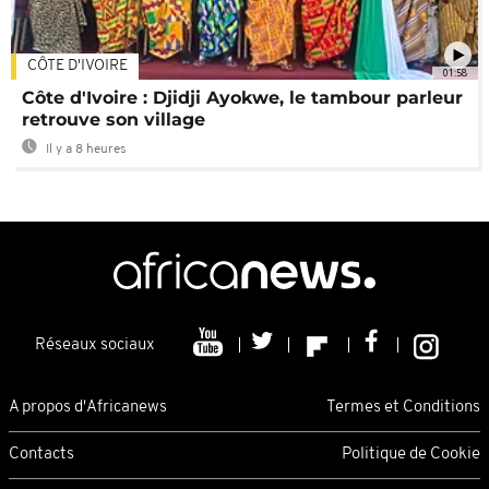
CÔTE D'IVOIRE
01:58
Côte d'Ivoire : Djidji Ayokwe, le tambour parleur
retrouve son village
Il y a 8 heures
Réseaux sociaux
A propos d'Africanews
Termes et Conditions
Contacts
Politique de Cookie