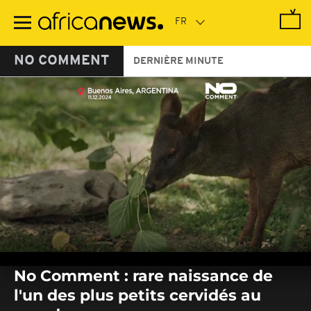
Passer
au
contenu
principal
NO COMMENT
DERNIÈRE MINUTE
0
seconds
No Comment : rare naissance de
of
0
l'un des plus petits cervidés au
seconds