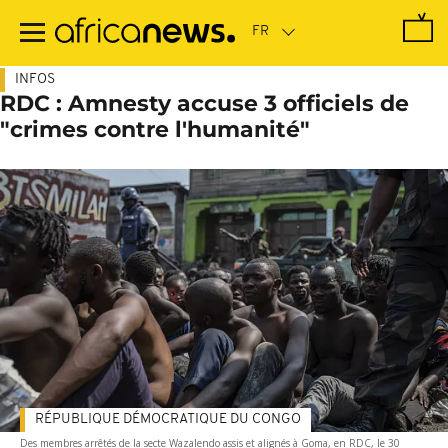
Passer
au
contenu
principal
INFOS
RDC : Amnesty accuse 3 officiels de
"crimes contre l'humanité"
RÉPUBLIQUE DÉMOCRATIQUE DU CONGO
Des membres arrêtés de la secte Wazalendo assis et alignés à Goma, en RDC, le 30