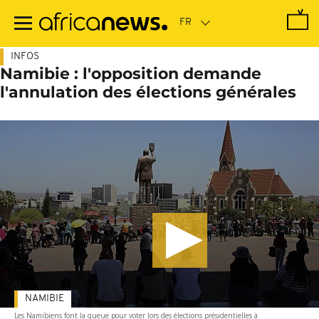
Passer
au
contenu
principal
INFOS
Namibie : l'opposition demande
l'annulation des élections générales
NAMIBIE
Les Namibiens font la queue pour voter lors des élections présidentielles à