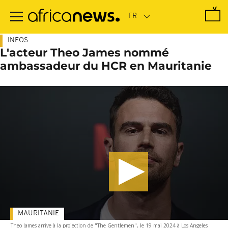
Passer
au
contenu
principal
INFOS
L'acteur Theo James nommé
ambassadeur du HCR en Mauritanie
MAURITANIE
Theo James arrive à la projection de "The Gentlemen", le 19 mai 2024 à Los Angeles