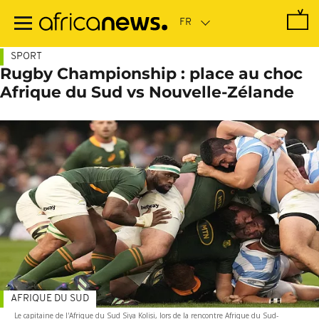
Passer
au
contenu
principal
SPORT
Rugby Championship : place au choc
Afrique du Sud vs Nouvelle-Zélande
AFRIQUE DU SUD
Le capitaine de l'Afrique du Sud Siya Kolisi, lors de la rencontre Afrique du Sud-