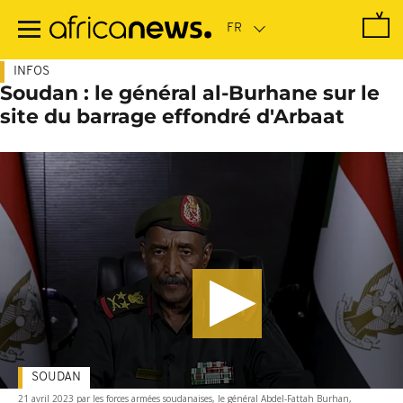
Passer
au
contenu
principal
INFOS
Soudan : le général al-Burhane sur le
site du barrage effondré d'Arbaat
SOUDAN
21 avril 2023 par les forces armées soudanaises, le général Abdel-Fattah Burhan,