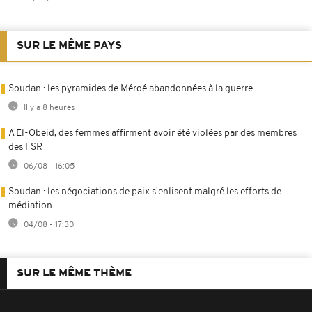
SUR LE MÊME PAYS
Soudan : les pyramides de Méroé abandonnées à la guerre
Il y a 8 heures
A El-Obeid, des femmes affirment avoir été violées par des membres
des FSR
06/08 - 16:05
Soudan : les négociations de paix s'enlisent malgré les efforts de
médiation
04/08 - 17:30
SUR LE MÊME THÈME