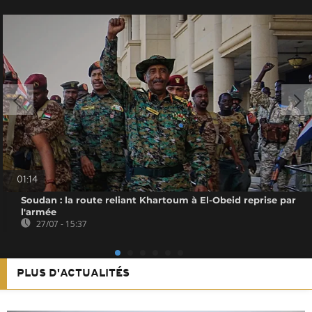
01:14
Soudan : la route reliant Khartoum à El-Obeid reprise par
l'armée
27/07 - 15:37
PLUS D'ACTUALITÉS