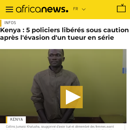
Passer
au
contenu
principal
INFOS
Kenya : 5 policiers libérés sous caution
après l'évasion d'un tueur en série
KENYA
Collins Jumaisi Khalusha, soupçonné d'avoir tué et démembré des femmes avant