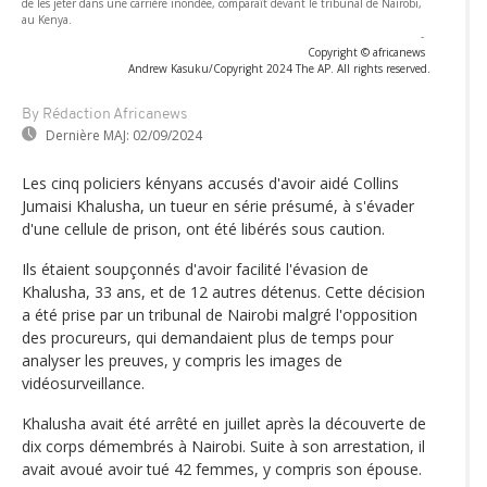
de les jeter dans une carrière inondée, comparaît devant le tribunal de Nairobi,
au Kenya.
-
Copyright © africanews
Andrew Kasuku/Copyright 2024 The AP. All rights reserved.
By Rédaction Africanews
Dernière MAJ:
02/09/2024
Les cinq policiers kényans accusés d'avoir aidé Collins
Jumaisi Khalusha, un tueur en série présumé, à s'évader
d'une cellule de prison, ont été libérés sous caution.
Ils étaient soupçonnés d'avoir facilité l'évasion de
Khalusha, 33 ans, et de 12 autres détenus. Cette décision
a été prise par un tribunal de Nairobi malgré l'opposition
des procureurs, qui demandaient plus de temps pour
analyser les preuves, y compris les images de
vidéosurveillance.
Khalusha avait été arrêté en juillet après la découverte de
dix corps démembrés à Nairobi. Suite à son arrestation, il
avait avoué avoir tué 42 femmes, y compris son épouse.