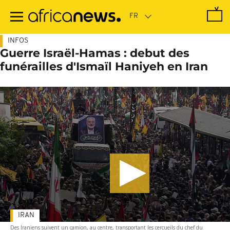
Passer
au
contenu
principal
INFOS
Guerre Israël-Hamas : debut des
funérailles d'Ismaïl Haniyeh en Iran
IRAN
Des Iraniens suivent un camion, au centre, transportant les cercueils du chef du