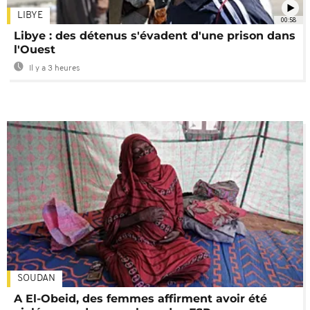
LIBYE
00:58
Libye : des détenus s'évadent d'une prison dans
l'Ouest
Il y a 3 heures
SOUDAN
A El-Obeid, des femmes affirment avoir été