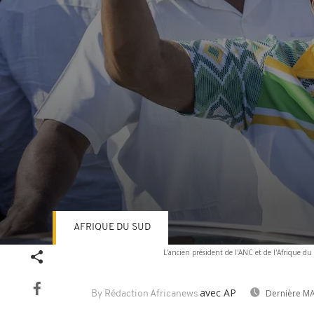
AFRIQUE DU SUD
Volume
L'ancien président de l'ANC et de l'Afrique d
90%
avec AP
Dernière MA
By Rédaction Africanews