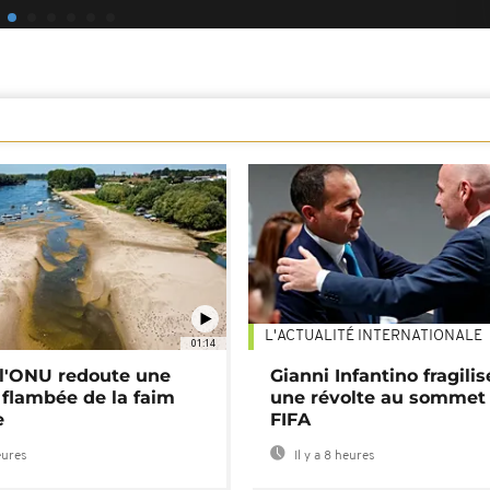
L'ACTUALITÉ INTERNATIONALE
01:14
: l'ONU redoute une
Gianni Infantino fragilis
 flambée de la faim
une révolte au sommet 
e
FIFA
eures
Il y a 8 heures