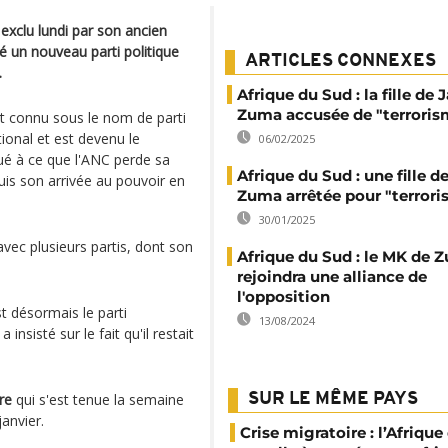
exclu lundi par son ancien
éé un nouveau parti politique
ARTICLES CONNEXES
.
Afrique du Sud : la fille de 
Zuma accusée de "terroris
 connu sous le nom de parti
ional et est devenu le
06/02/2025
bué à ce que l'ANC perde sa
Afrique du Sud : une fille d
uis son arrivée au pouvoir en
Zuma arrêtée pour "terror
30/01/2025
vec plusieurs partis, dont son
Afrique du Sud : le MK de 
rejoindra une alliance de
l'opposition
st désormais le parti
13/08/2024
 insisté sur le fait qu'il restait
re
qui s'est tenue la semaine
SUR LE MÊME PAYS
anvier.
Crise migratoire : l’Afriqu