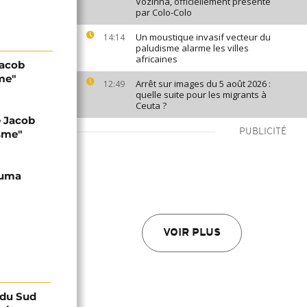
Vozinha, officiellement présenté
par Colo-Colo
Un moustique invasif vecteur du
14:14
paludisme alarme les villes
africaines
Jacob
me"
Arrêt sur images du 5 août 2026 :
12:49
quelle suite pour les migrants à
Ceuta ?
e Jacob
PUBLICITÉ
isme"
Zuma
VOIR PLUS
e du Sud