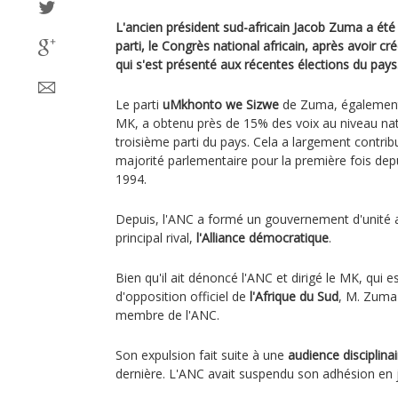
L'ancien président sud-africain Jacob Zuma a été 
parti, le Congrès national africain, après avoir cr
qui s'est présenté aux récentes élections du pays
Le parti
uMkhonto we Sizwe
de Zuma, également
MK, a obtenu près de 15% des voix au niveau nat
troisième parti du pays. Cela a largement contri
majorité parlementaire pour la première fois dep
1994.
Depuis, l'ANC a formé un gouvernement d'unité a
principal rival,
l'Alliance démocratique
.
Bien qu'il ait dénoncé l'ANC et dirigé le MK, qui e
d'opposition officiel de
l'Afrique du Sud
, M. Zuma a
membre de l'ANC.
Son expulsion fait suite à une
audience disciplinai
dernière. L'ANC avait suspendu son adhésion en j