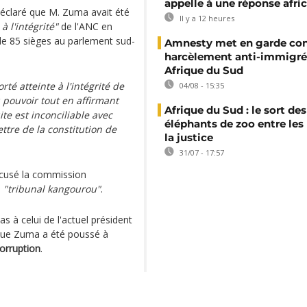
appelle à une réponse afri
déclaré que M. Zuma avait été
Il y a 12 heures
à l'intégrité"
de l'ANC en
 de 85 sièges au parlement sud-
Amnesty met en garde con
harcèlement anti-immigré
Afrique du Sud
té atteinte à l'intégrité de
04/08 - 15:35
 pouvoir tout en affirmant
Afrique du Sud : le sort des
te est inconciliable avec
éléphants de zoo entre les
lettre de la constitution de
la justice
31/07 - 17:57
ccusé la commission
n
"tribunal kangourou"
.
s à celui de l'actuel président
s que Zuma a été poussé à
corruption
.