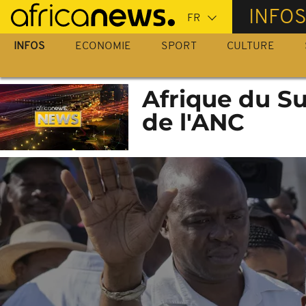
Passer
INFO
au
contenu
INFOS
ECONOMIE
SPORT
CULTURE
principal
Afrique du Su
de l'ANC