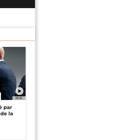
00:42
é par
de la