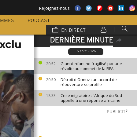
Rejoignez-nous
AMMES
PODCAST
EN DIRECT
DERNIÈRE MINUTE
xclu
5 août 2026
Gianni Infantino fragilisé par une
20:52
révolte au sommet de la FIFA
Détroit d'Ormuz : un accord de
20:50
réouverture se profile
Crise migratoire : l’Afrique du Sud
18:33
appelle à une réponse africaine
PUBLICITÉ