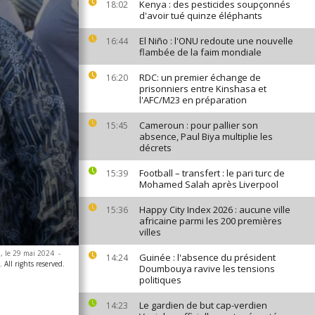
Kenya : des pesticides soupçonnés
18:02
d'avoir tué quinze éléphants
El Niño : l'ONU redoute une nouvelle
16:44
flambée de la faim mondiale
RDC: un premier échange de
16:20
prisonniers entre Kinshasa et
l'AFC/M23 en préparation
Cameroun : pour pallier son
15:45
absence, Paul Biya multiplie les
décrets
Football – transfert : le pari turc de
15:39
Mohamed Salah après Liverpool
Happy City Index 2026 : aucune ville
15:36
africaine parmi les 200 premières
villes
d, le 29 mai 2024
-
Guinée : l'absence du président
14:24
All rights reserved.
Doumbouya ravive les tensions
politiques
Le gardien de but cap-verdien
14:23