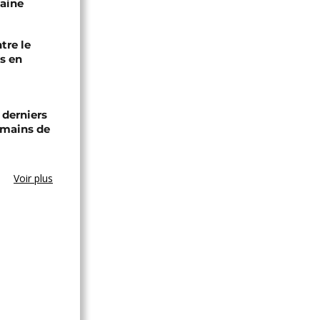
caine
tre le
s en
 derniers
 mains de
Voir plus