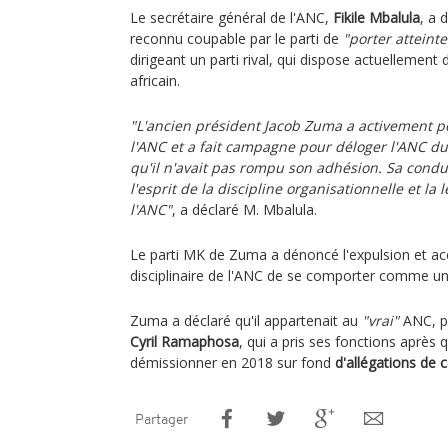
Le secrétaire général de l'ANC,
Fikile Mbalula
, a 
reconnu coupable par le parti de
"porter atteinte 
dirigeant un parti rival, qui dispose actuellement
africain.
"L'ancien président Jacob Zuma a activement por
l'ANC et a fait campagne pour déloger l'ANC du
qu'il n'avait pas rompu son adhésion. Sa condui
l'esprit de la discipline organisationnelle et la 
l'ANC"
, a déclaré M. Mbalula.
Le parti MK de Zuma a dénoncé l'expulsion et a
disciplinaire de l'ANC de se comporter comme u
Zuma a déclaré qu'il appartenait au
"vrai"
ANC, pa
Cyril Ramaphosa
, qui a pris ses fonctions aprè
démissionner en 2018 sur fond
d'allégations de 
Partager