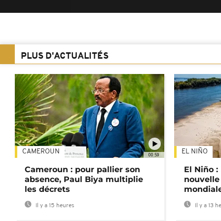
PLUS D'ACTUALITÉS
CAMEROUN
EL NIÑO
00:59
Cameroun : pour pallier son
El Niño 
absence, Paul Biya multiplie
nouvelle
les décrets
mondial
Il y a 15 heures
Il y a 13 h