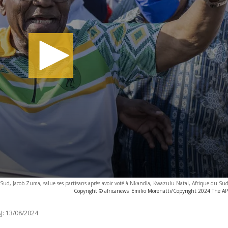
u Sud, Jacob Zuma, salue ses partisans après avoir voté à Nkandla, Kwazulu Natal, Afrique du Su
Copyright © africanews
Emilio Morenatti/Copyright 2024 The AP. 
J:
13/08/2024