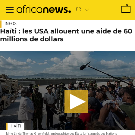
Passer
au
contenu
principal
INFOS
Haïti : les USA allouent une aide de 60
millions de dollars
HAÏTI
Mme Linda Thomas-Greenfield, ambassadrice des États-Unis auprès des Nations