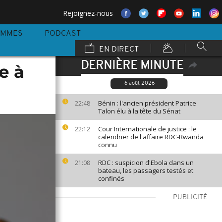
Rejoignez-nous
AMMES
PODCAST
EN DIRECT
DERNIÈRE MINUTE
e à
6 août 2026
Bénin : l'ancien président Patrice
22:48
Talon élu à la tête du Sénat
Cour Internationale de justice : le
22:12
calendrier de l'affaire RDC-Rwanda
connu
RDC : suspicion d'Ebola dans un
21:08
bateau, les passagers testés et
confinés
PUBLICITÉ