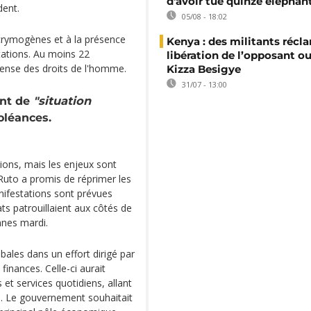
d'avoir tué quinze éléphan
dent.
05/08 - 18:02
acrymogènes et à la présence
Kenya : des militants récl
tations. Au moins 22
libération de l’opposant o
ense des droits de l'homme.
Kizza Besigye
31/07 - 13:00
ant de
"situation
oléances.
ions, mais les enjeux sont
Ruto a promis de réprimer les
nifestations sont prévues
ats patrouillaient aux côtés de
onnes mardi.
bales dans un effort dirigé par
finances. Celle-ci aurait
 et services quotidiens, allant
s. Le gouvernement souhaitait