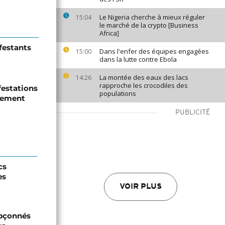
Le Nigeria cherche à mieux réguler
15:04
le marché de la crypto [Business
Africa]
festants
Dans l'enfer des équipes engagées
15:00
dans la lutte contre Ebola
La montée des eaux des lacs
14:26
rapproche les crocodiles des
estations
populations
rlement
PUBLICITÉ
cs
es
VOIR PLUS
upçonnés