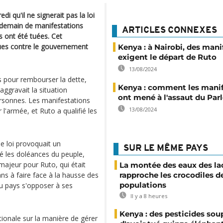
i qu'il ne signerait pas la loi
ndemain de manifestations
ARTICLES CONNEXES
s ont été tuées. Cet
ues contre le gouvernement
Kenya : à Nairobi, des mani
exigent le départ de Ruto
13/08/2024
 pour rembourser la dette,
Kenya : comment les manif
aggravait la situation
ont mené à l'assaut du Pa
ersonnes. Les manifestations
13/08/2024
l'armée, et Ruto a qualifié les
e loi provoquait un
SUR LE MÊME PAYS
é les doléances du peuple,
majeur pour Ruto, qui était
La montée des eaux des la
ns à faire face à la hausse des
rapproche les crocodiles d
populations
du pays s'opposer à ses
Il y a 8 heures
Kenya : des pesticides so
tionale sur la manière de gérer