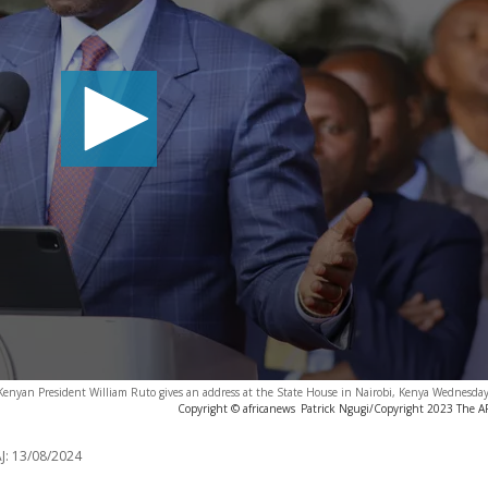
Kenyan President William Ruto gives an address at the State House in Nairobi, Kenya Wednesday
Copyright © africanews
Patrick Ngugi/Copyright 2023 The AP.
J:
13/08/2024