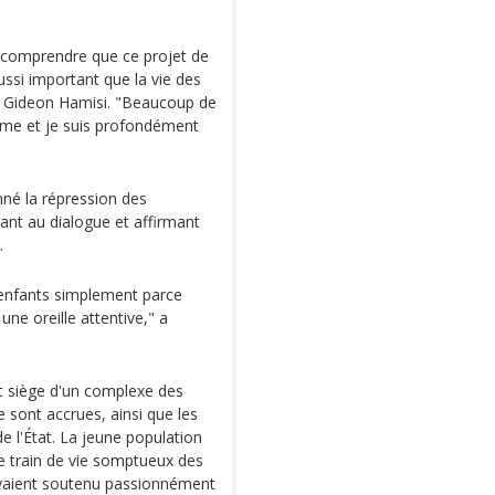
 comprendre que ce projet de
aussi important que la vie des
, Gideon Hamisi. "Beaucoup de
omme et je suis profondément
mné la répression des
lant au dialogue et affirmant
.
 enfants simplement parce
une oreille attentive," a
et siège d'un complexe des
e sont accrues, ainsi que les
e l'État. La jeune population
le train de vie somptueux des
i avaient soutenu passionnément