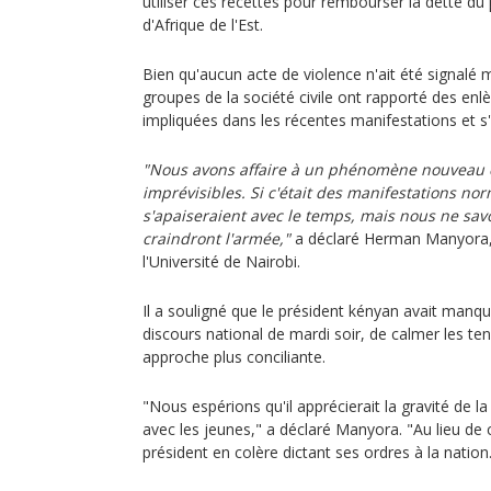
utiliser ces recettes pour rembourser la dette du
d'Afrique de l'Est.
Bien qu'aucun acte de violence n'ait été signalé m
groupes de la société civile ont rapporté des e
impliquées dans les récentes manifestations et s'
"Nous avons affaire à un phénomène nouveau 
imprévisibles. Si c'était des manifestations norm
s'apaiseraient avec le temps, mais nous ne sav
craindront l'armée,"
a déclaré Herman Manyora, 
l'Université de Nairobi.
Il a souligné que le président kényan avait manq
discours national de mardi soir, de calmer les te
approche plus conciliante.
"Nous espérions qu'il apprécierait la gravité de la
avec les jeunes," a déclaré Manyora. "Au lieu de 
président en colère dictant ses ordres à la nation