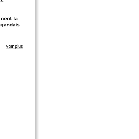
ts
ament la
ugandais
Voir plus