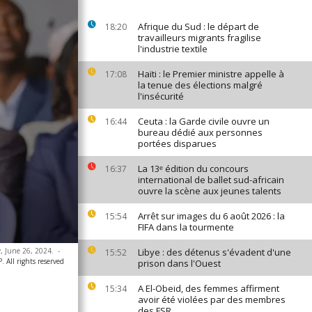
Afrique du Sud : le départ de
18:20
travailleurs migrants fragilise
l'industrie textile
Haïti : le Premier ministre appelle à
17:08
la tenue des élections malgré
l'insécurité
Ceuta : la Garde civile ouvre un
16:44
bureau dédié aux personnes
portées disparues
La 13ᵉ édition du concours
16:37
international de ballet sud-africain
ouvre la scène aux jeunes talents
Arrêt sur images du 6 août 2026 : la
15:54
FIFA dans la tourmente
, June 26, 2024.
-
Libye : des détenus s'évadent d'une
15:52
 All rights reserved
prison dans l'Ouest
A El-Obeid, des femmes affirment
15:34
avoir été violées par des membres
des FSR