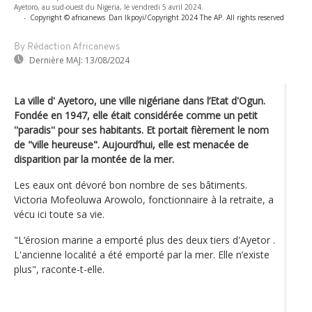
Ayetoro, au sud-ouest du Nigeria, le vendredi 5 avril 2024.
-
Copyright © africanews
Dan Ikpoyi/Copyright 2024 The AP. All rights reserved
By Rédaction Africanews
Dernière MAJ:
13/08/2024
La ville d' Ayetoro, une ville nigériane dans l’Etat d'Ogun.
Fondée en 1947, elle était considérée comme un petit
''paradis'' pour ses habitants. Et portait fièrement le nom
de "ville heureuse". Aujourd’hui, elle est menacée de
disparition par la montée de la mer.
Les eaux ont dévoré bon nombre de ses bâtiments.
Victoria Mofeoluwa Arowolo, fonctionnaire à la retraite, a
vécu ici toute sa vie.
"L’érosion marine a emporté plus des deux tiers d'Ayetor .
L'ancienne localité a été emporté par la mer. Elle n’existe
plus", raconte-t-elle.