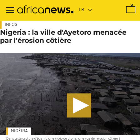
Passer
au
contenu
principal
INFOS
Nigeria : la ville d'Ayetoro menacée
par l'érosion côtière
NIGÉRIA
Dans cette capture d'écran d'une vidéo de drone, une vue de l'érosion côtière à