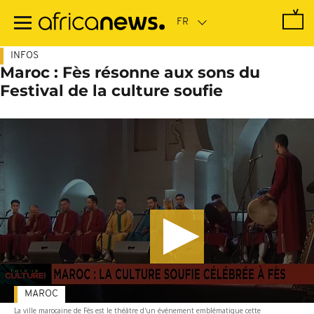
Passer
au
contenu
principal
INFOS
Maroc : Fès résonne aux sons du
Festival de la culture soufie
MAROC
La ville marocaine de Fès est le théâtre d'un événement emblématique cette