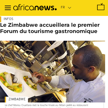
Passer
au
contenu
principal
INFOS
Le Zimbabwe accueillera le premier
Forum du tourisme gastronomique
ZIMBABWE
Le chef Morou Ouattara met la touche finale au flétan poêlé au restaurant