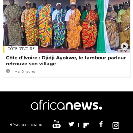
CÔTE D'IVOIRE
01:58
Côte d'Ivoire : Djidji Ayokwe, le tambour parleur
retrouve son village
Il y a 10 heures
Réseaux sociaux