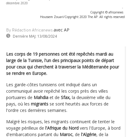
décembre 2020
-
Copyright © africanews
Houssem Zouari/Copyright 2020 The AP. All rights reserved
avec AP
By Rédaction Africanews
Dernière MAJ:
13/08/2024
Les corps de 19 personnes ont été repêchés mardi au
large de la Tunisie, l'un des principaux points de départ
pour ceux qui cherchent à traverser la Méditerranée pour
se rendre en Europe.
Les garde-côtes tunisiens ont indiqué dans un
communiqué avoir repêché les corps près des villes
portuaires de
Mahdia
et de
Sfax,
la deuxième ville du
pays, où les
migrants
se sont heurtés aux forces de
l'ordre ces dernières semaines.
Malgré les risques, les migrants continuent de tenter le
voyage périlleux de
l'Afrique du Nord
vers l'Europe, à bord
d'embarcations partant du
Maroc
, de
l'Algérie
, de la