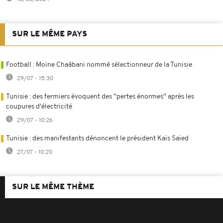
SUR LE MÊME PAYS
Football : Moïne Chaâbani nommé sélectionneur de la Tunisie
29/07 - 15:30
Tunisie : des fermiers évoquent des ''pertes énormes'' après les
coupures d'électricité
29/07 - 10:26
Tunisie : des manifestants dénoncent le président Kaïs Saïed
27/07 - 10:20
SUR LE MÊME THÈME