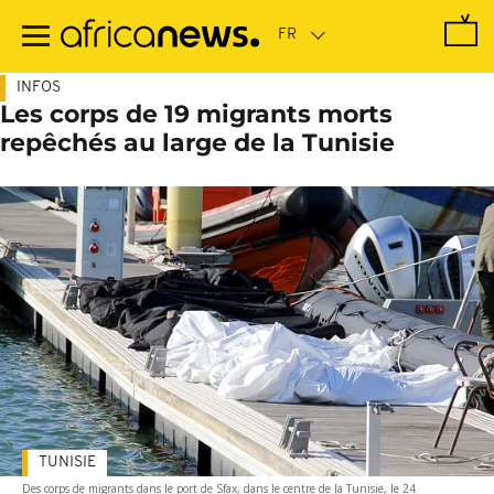
Passer
au
contenu
principal
INFOS
Les corps de 19 migrants morts
repêchés au large de la Tunisie
TUNISIE
Des corps de migrants dans le port de Sfax, dans le centre de la Tunisie, le 24