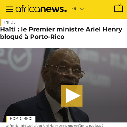
Passer
au
contenu
principal
INFOS
Haïti : le Premier ministre Ariel Henry
bloqué à Porto-Rico
PORTO RICO
Le Premier ministre haïtien Ariel Henry donne une conférence publique à