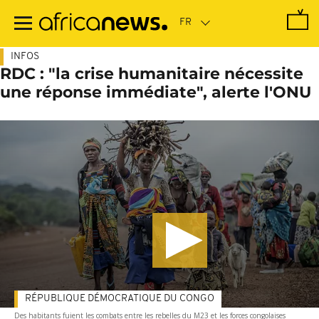
Passer
au
contenu
principal
INFOS
RDC : "la crise humanitaire nécessite
une réponse immédiate", alerte l'ONU
RÉPUBLIQUE DÉMOCRATIQUE DU CONGO
Des habitants fuient les combats entre les rebelles du M23 et les forces congolaises