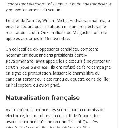
"contester l'élection"
présidentielle et de
"déstabiliser le
pouvoir"
en amont du scrutin.
Le chef de l'armée, William Michel Andriamasimanana, a
ensuite déclaré que l'institution militaire respecterait le
résultat du scrutin. Onze millions de Malgaches ont été
appelés aux urnes le 16 novembre.
Un collectif de dix opposants candidats, comptant
notamment
deux anciens présidents
dont M.
Ravalomanana, avait appelé les électeurs à boycotter un
scrutin
"joué d'avance"
. Ils ont refusé de faire campagne
en signe de protestation, laissant le champ libre au
candidat sortant qui s'est rendu aux quatre coins de l'île
en hélicoptère ou avion privé.
Naturalisation française
Avant même l'annonce des scores par la commission
électorale, les membres du collectif de l'opposition
avaient annoncé qu'ils ne reconnaîtraient
"pas les
résultats de cette élection illégitime, truffée