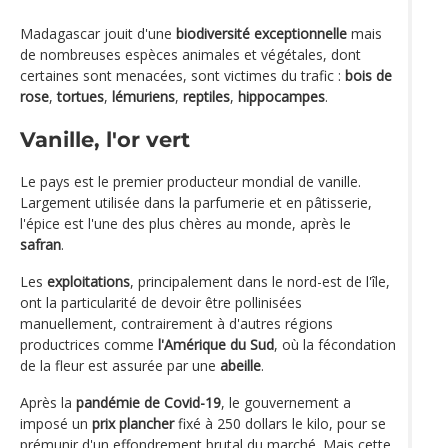
Madagascar jouit d'une
biodiversité exceptionnelle
mais
de nombreuses espèces animales et végétales, dont
certaines sont menacées, sont victimes du trafic :
bois de
rose
,
tortues
,
lémuriens
,
reptiles
,
hippocampes
.
Vanille, l'or vert
Le pays est le premier producteur mondial de vanille.
Largement utilisée dans la parfumerie et en pâtisserie,
l'épice est l'une des plus chères au monde, après le
safran
.
Les
exploitations
, principalement dans le nord-est de l'île,
ont la particularité de devoir être pollinisées
manuellement, contrairement à d'autres régions
productrices comme
l'Amérique du Sud
, où la fécondation
de la fleur est assurée par une
abeille
.
Après la
pandémie de Covid-19
, le gouvernement a
imposé un
prix plancher
fixé à 250 dollars le kilo, pour se
prémunir d'un effondrement brutal du marché. Mais cette