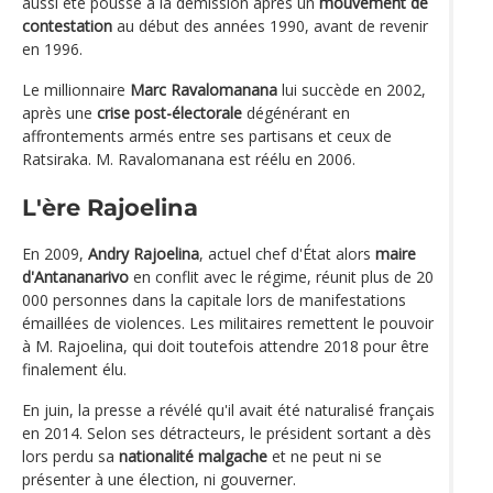
aussi été poussé à la démission après un
mouvement de
contestation
au début des années 1990, avant de revenir
en 1996.
Le millionnaire
Marc Ravalomanana
lui succède en 2002,
après une
crise post-électorale
dégénérant en
affrontements armés entre ses partisans et ceux de
Ratsiraka. M. Ravalomanana est réélu en 2006.
L'ère Rajoelina
En 2009,
Andry Rajoelina
, actuel chef d'État alors
maire
d'Antananarivo
en conflit avec le régime, réunit plus de 20
000 personnes dans la capitale lors de manifestations
émaillées de violences. Les militaires remettent le pouvoir
à M. Rajoelina, qui doit toutefois attendre 2018 pour être
finalement élu.
En juin, la presse a révélé qu'il avait été naturalisé français
en 2014. Selon ses détracteurs, le président sortant a dès
lors perdu sa
nationalité malgache
et ne peut ni se
présenter à une élection, ni gouverner.