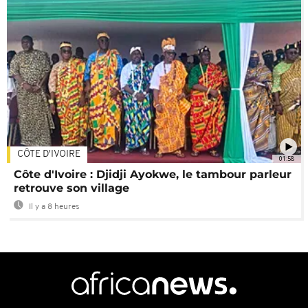
CÔTE D'IVOIRE
01:58
Côte d'Ivoire : Djidji Ayokwe, le tambour parleur
retrouve son village
Il y a 8 heures