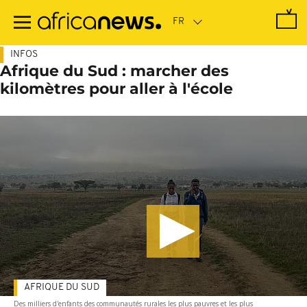
Passer
au
contenu
principal
INFOS
Afrique du Sud : marcher des
kilomètres pour aller à l'école
AFRIQUE DU SUD
Des milliers d'enfants des communautés rurales les plus pauvres et les plus