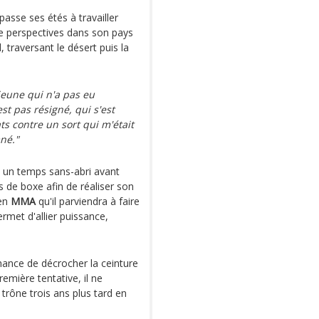
passe ses étés à travailler
e perspectives dans son pays
l, traversant le désert puis la
 jeune qui n'a pas eu
t pas résigné, qui s'est
ts contre un sort qui m'était
mné."
s, un temps sans-abri avant
es de boxe afin de réaliser son
 en
MMA
qu'il parviendra à faire
ermet d'allier puissance,
hance de décrocher la ceinture
remière tentative, il ne
rône trois ans plus tard en