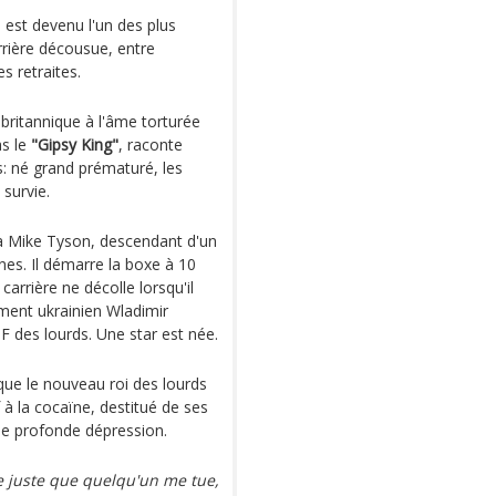
est devenu l'un des plus
rière décousue, entre
s retraites.
 britannique à l'âme torturée
as le
"Gipsy King"
, raconte
s: né grand prématuré, les
survie.
à Mike Tyson, descendant d'un
nes. Il démarre la boxe à 10
arrière ne décolle lorsqu'il
ment ukrainien Wladimir
 des lourds. Une star est née.
que le nouveau roi des lourds
 à la cocaïne, destitué de ses
une profonde dépression.
ère juste que quelqu'un me tue,