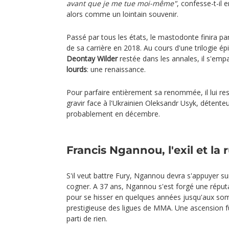
avant que je me tue moi-même"
, confesse-t-il 
alors comme un lointain souvenir.
Passé par tous les états, le mastodonte finira par 
de sa carrière en 2018. Au cours d'une trilogie ép
Deontay Wilder
restée dans les annales, il s'emp
lourds
: une renaissance.
Pour parfaire entièrement sa renommée, il lui re
gravir face à l'Ukrainien Oleksandr Usyk, détent
probablement en décembre.
Francis Ngannou, l'exil et la 
S'il veut battre Fury, Ngannou devra s'appuyer su
cogner. A 37 ans, Ngannou s'est forgé une répu
pour se hisser en quelques années jusqu'aux som
prestigieuse des ligues de MMA. Une ascension f
parti de rien.