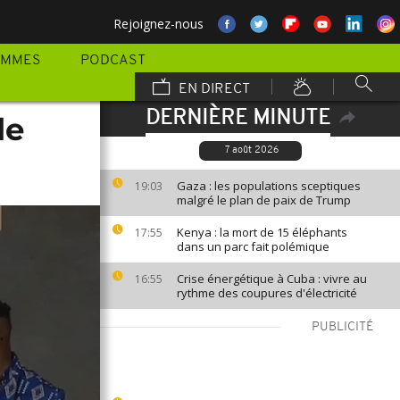
Rejoignez-nous
AMMES
PODCAST
EN DIRECT
DERNIÈRE MINUTE
le
7 août 2026
Gaza : les populations sceptiques
19:03
malgré le plan de paix de Trump
Kenya : la mort de 15 éléphants
17:55
dans un parc fait polémique
Crise énergétique à Cuba : vivre au
16:55
rythme des coupures d'électricité
PUBLICITÉ