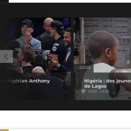
02:05
tano-nigérian Anthony
Nigéria : des jeune
de Lagos
27/07 - 10:08