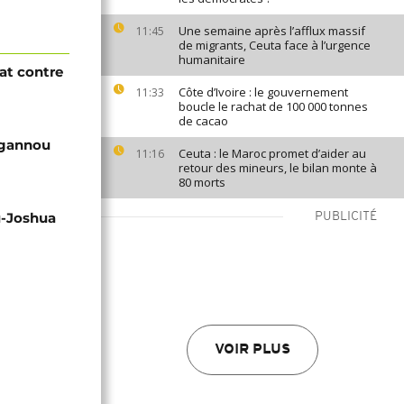
Une semaine après l’afflux massif
11:45
de migrants, Ceuta face à l’urgence
humanitaire
at contre
Côte d’Ivoire : le gouvernement
11:33
boucle le rachat de 100 000 tonnes
de cacao
Ngannou
Ceuta : le Maroc promet d’aider au
11:16
retour des mineurs, le bilan monte à
80 morts
u-Joshua
PUBLICITÉ
VOIR PLUS