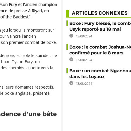
on Fury et l'ancien champion
nce de presse à Riyad, en
ARTICLES CONNEXES
 of the Baddest".
Boxe : Fury blessé, le comb
Usyk reporté au 18 mai
 jeu lorsqu'ils monteront sur
our vaincre l'ancien
13/08/2024
 son premier combat de boxe.
Boxe : le combat Joshua-
confirmé pour le 8 mars
 démons et frôlé le suicide... Le
13/08/2024
 boxe Tyson Fury, qui
 des chemins sinueux vers la
Boxe : un combat Nganno
dans les tuyaux
13/08/2024
ns leurs domaines respectifs,
 de boxe anglaise, présenté
adence d'une bête