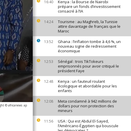
Kenya : la Bourse de Nairobi
16:40
prépare un fonds d’investissement
consacré à l’IA
Tourisme : au Maghreb, la Tunisie
14:24
attire davantage de français que le
Maroc
Ghana : l’inflation tombe à 4,6 %, un
13:52
nouveau signe de redressement
économique
Sénégal : trois TikTokeurs
12:53
emprisonnés pour avoir critiqué le
président Faye
Kenya : un fauteuil roulant
12:48
écologique et abordable pour les
enfants
Meta condamné à 942 millions de
12:08
ght © africanews
ap
dollars pour non protection des
mineurs
USA : Qui est Abdul El-Sayed,
11:56
l’Américano-Égyptien qui bouscule
les démocrates ?