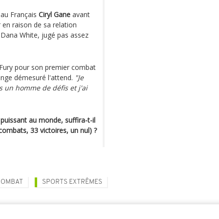
 au Français
Ciryl Gane
avant
 en raison de sa relation
, Dana White, jugé pas assez
on Fury pour son premier combat
enge démesuré l'attend.
"Je
s un homme de défis et j'ai
uissant au monde, suffira-t-il
combats, 33 victoires, un nul) ?
COMBAT
SPORTS EXTRÊMES