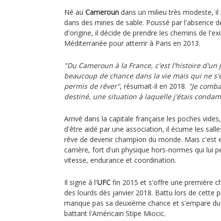
Né au
Cameroun
dans un milieu très modeste, il 
dans des mines de sable. Poussé par l'absence d
d'origine, il décide de prendre les chemins de l'exi
Méditerranée pour atterrir à Paris en 2013.
"Du Cameroun à la France, c'est l'histoire d'un
beaucoup de chance dans la vie mais qui ne s'es
permis de rêver"
, résumait-il en 2018.
"Je comba
destiné, une situation à laquelle j'étais conda
Arrivé dans la capitale française les poches vide
d'être aidé par une association, il écume les sall
rêve de devenir champion du monde. Mais c'est
carrière, fort d'un physique hors-normes qui lui p
vitesse, endurance et coordination.
Il signe à l'
UFC
fin 2015 et s'offre une première c
des lourds dès janvier 2018. Battu lors de cette p
manque pas sa deuxième chance et s'empare du t
battant l'Américain Stipe Miocic.