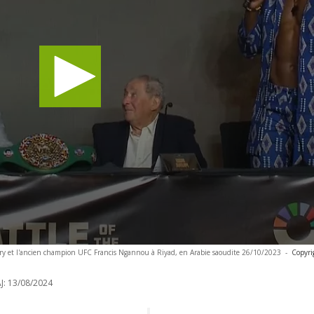
y et l'ancien champion UFC Francis Ngannou à Riyad, en Arabie saoudite 26/10/2023
-
Copyri
J:
13/08/2024