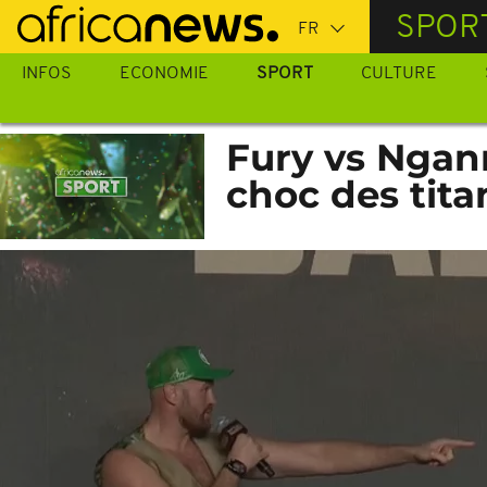
Passer
SPOR
au
contenu
INFOS
ECONOMIE
SPORT
CULTURE
principal
Fury vs Ngann
choc des tita