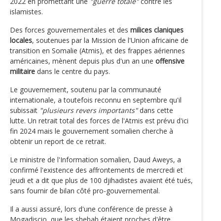
2022 en promettant une
"guerre totale"
contre les
islamistes.
Des forces gouvernementales et des
milices claniques
locales
, soutenues par la Mission de l'Union africaine de
transition en Somalie (Atmis), et des frappes aériennes
américaines, mènent depuis plus d'un an une
offensive
militaire
dans le centre du pays.
Le gouvernement, soutenu par la communauté
internationale, a toutefois reconnu en septembre qu'il
subissait
"plusieurs revers importants"
dans cette
lutte. Un retrait total des forces de l'Atmis est prévu d'ici
fin 2024 mais le gouvernement somalien cherche à
obtenir un report de ce retrait.
Le ministre de l'Information somalien, Daud Aweys, a
confirmé l'existence des affrontements de mercredi et
jeudi et a dit que plus de 100 djihadistes avaient été tués,
sans fournir de bilan côté pro-gouvernemental.
Il a aussi assuré, lors d'une conférence de presse à
Mogadiscio, que les shebab étaient proches d'être