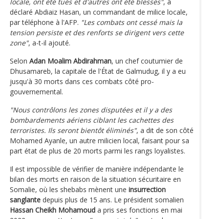
locale, ont été tués et d'autres ont été blessés"
, a
déclaré Abdiaiz Hasan, un commandant de milice locale,
par téléphone à l'AFP.
"Les combats ont cessé mais la
tension persiste et des renforts se dirigent vers cette
zone"
, a-t-il ajouté.
Selon
Adan Moalim Abdirahman
, un chef coutumier de
Dhusamareb, la capitale de l'État de Galmudug, il y a eu
jusqu'à 30 morts dans ces combats côté pro-
gouvernemental.
"Nous contrôlons les zones disputées et il y a des
bombardements aériens ciblant les cachettes des
terroristes. Ils seront bientôt éliminés"
, a dit de son côté
Mohamed Ayanle, un autre milicien local, faisant pour sa
part état de plus de 20 morts parmi les rangs loyalistes.
Il est impossible de vérifier de manière indépendante le
bilan des morts en raison de la situation sécuritaire en
Somalie, où les shebabs mènent une
insurrection
sanglante
depuis plus de 15 ans. Le président somalien
Hassan Cheikh Mohamoud
a pris ses fonctions en mai