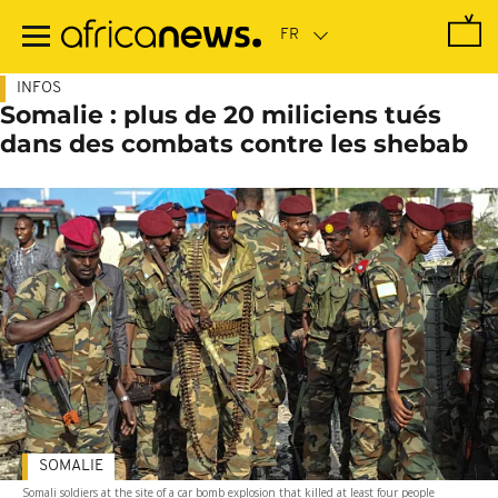
Passer
au
contenu
principal
INFOS
Somalie : plus de 20 miliciens tués
dans des combats contre les shebab
SOMALIE
Somali soldiers at the site of a car bomb explosion that killed at least four people