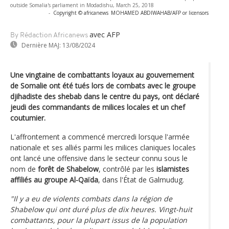
outside Somalia's parliament in Modadishu, March 25, 2018
-
Copyright © africanews
MOHAMED ABDIWAHAB/AFP or licensors
avec AFP
By Rédaction Africanews
Dernière MAJ:
13/08/2024
Une vingtaine de combattants loyaux au gouvernement
de Somalie ont été tués lors de combats avec le groupe
djihadiste des shebab dans le centre du pays, ont déclaré
jeudi des commandants de milices locales et un chef
coutumier.
L'affrontement a commencé mercredi lorsque l'armée
nationale et ses alliés parmi les milices claniques locales
ont lancé une offensive dans le secteur connu sous le
nom de
forêt de Shabelow
, contrôlé par les
islamistes
affiliés au groupe Al-Qaïda
, dans l'État de Galmudug.
"Il y a eu de violents combats dans la région de
Shabelow qui ont duré plus de dix heures. Vingt-huit
combattants, pour la plupart issus de la population