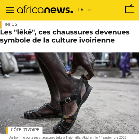
Passer
au
contenu
principal
INFOS
Les "lêkê", ces chaussures devenues
symbole de la culture ivoirienne
CÔTE D'IVOIRE
Un homme porte ses chaussures Leke à Treichville, Abidjan, le 14 septembre 2023