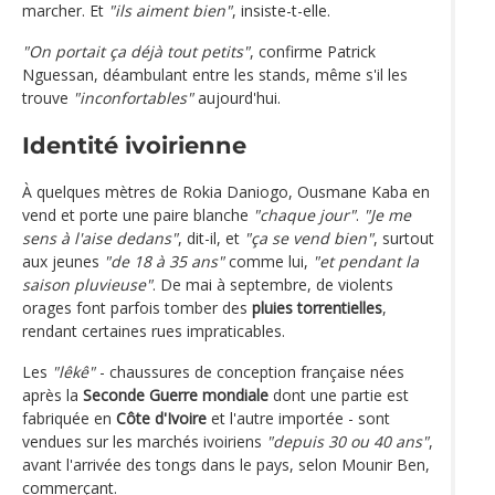
marcher. Et
"ils aiment bien"
, insiste-t-elle.
"On portait ça déjà tout petits"
, confirme Patrick
Nguessan, déambulant entre les stands, même s'il les
trouve
"inconfortables"
aujourd'hui.
Identité ivoirienne
À quelques mètres de Rokia Daniogo, Ousmane Kaba en
vend et porte une paire blanche
"chaque jour"
.
"Je me
sens à l'aise dedans"
, dit-il, et
"ça se vend bien"
, surtout
aux jeunes
"de 18 à 35 ans"
comme lui,
"et pendant la
saison pluvieuse"
. De mai à septembre, de violents
orages font parfois tomber des
pluies torrentielles
,
rendant certaines rues impraticables.
Les
"lêkê"
- chaussures de conception française nées
après la
Seconde Guerre mondiale
dont une partie est
fabriquée en
Côte d'Ivoire
et l'autre importée - sont
vendues sur les marchés ivoiriens
"depuis 30 ou 40 ans"
,
avant l'arrivée des tongs dans le pays, selon Mounir Ben,
commerçant.