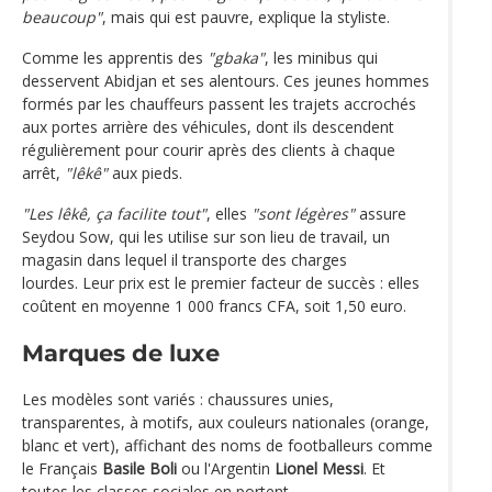
beaucoup"
, mais qui est pauvre, explique la styliste.
Comme les apprentis des
"gbaka"
, les minibus qui
desservent Abidjan et ses alentours. Ces jeunes hommes
formés par les chauffeurs passent les trajets accrochés
aux portes arrière des véhicules, dont ils descendent
régulièrement pour courir après des clients à chaque
arrêt,
"lêkê"
aux pieds.
"Les lêkê, ça facilite tout"
, elles
"sont légères"
assure
Seydou Sow, qui les utilise sur son lieu de travail, un
magasin dans lequel il transporte des charges
lourdes. Leur prix est le premier facteur de succès : elles
coûtent en moyenne 1 000 francs CFA, soit 1,50 euro.
Marques de luxe
Les modèles sont variés : chaussures unies,
transparentes, à motifs, aux couleurs nationales (orange,
blanc et vert), affichant des noms de footballeurs comme
le Français
Basile Boli
ou l'Argentin
Lionel Messi
. Et
toutes les classes sociales en portent.