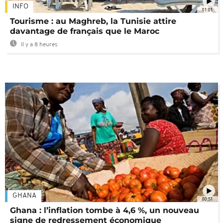
INFO
01:01
Tourisme : au Maghreb, la Tunisie attire
davantage de français que le Maroc
Il y a 8 heures
GHANA
00:51
Ghana : l’inflation tombe à 4,6 %, un nouveau
signe de redressement économique