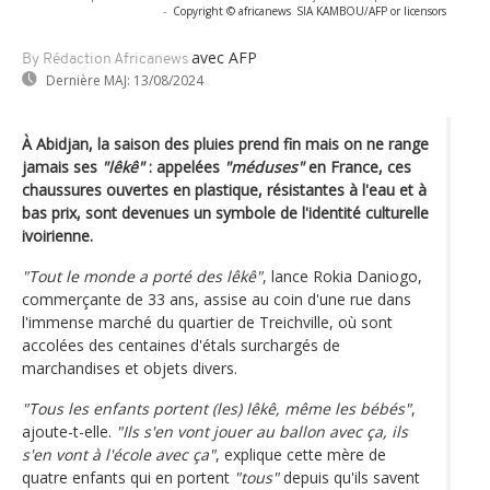
-
Copyright © africanews
SIA KAMBOU/AFP or licensors
avec AFP
By Rédaction Africanews
Dernière MAJ:
13/08/2024
À Abidjan, la saison des pluies prend fin mais on ne range
jamais ses
"lêkê"
: appelées
"méduses"
en France, ces
chaussures ouvertes en plastique, résistantes à l'eau et à
bas prix, sont devenues un symbole de l'identité culturelle
ivoirienne.
"Tout le monde a porté des lêkê"
, lance Rokia Daniogo,
commerçante de 33 ans, assise au coin d'une rue dans
l'immense marché du quartier de Treichville, où sont
accolées des centaines d'étals surchargés de
marchandises et objets divers.
"Tous les enfants portent (les) lêkê, même les bébés"
,
ajoute-t-elle.
"Ils s'en vont jouer au ballon avec ça, ils
s'en vont à l'école avec ça"
, explique cette mère de
quatre enfants qui en portent
"tous"
depuis qu'ils savent