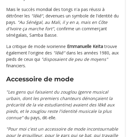
Mais le succès mondial des tongs n'a pas réussi à
détrôner les
"lêkê"
, devenues un symbole de l'identité du
pays.
"Au Sénégal, au Mali, il y en a, mais en Côte
d'Ivoire ça marche fort"
, confirme un commerçant
sénégalais, Samba Basse.
La critique de mode ivoirienne
Emmanuelle Keïta
trouve
également l'origine des
"lêkê"
dans les années 1980, aux
pieds de ceux qui
"disposaient de peu de moyens"
financiers.
Accessoire de mode
"Les gens qui faisaient du zouglou (genre musical
urbain, dont les premiers chanteurs dénonçaient la
précarité de la vie estudiantine) avaient des lêkê aux
pieds, et le zouglou reste l'identité musicale la plus
connue"
du pays, dit-elle.
"Pour moi c'est un accessoire de mode incontournable
pour le grouilleur, pour le gars qui se bat, qui travaille