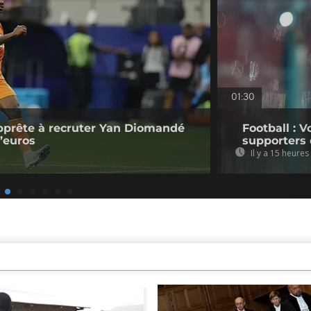
01:30
pprête à recruter Yan Diomandé
Football : V
d’euros
supporters 
Il y a 15 heures