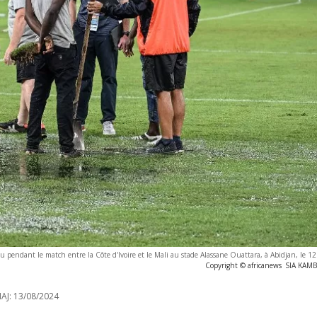
eau pendant le match entre la Côte d'Ivoire et le Mali au stade Alassane Ouattara, à Abidjan, le 
Copyright © africanews
SIA KAMB
AJ:
13/08/2024