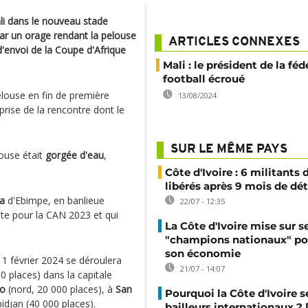
li dans le nouveau stade
ar un orage rendant la pelouse
ARTICLES CONNEXES
'envoi de la Coupe d'Afrique
Mali : le président de la fé
football écroué
elouse en fin de première
13/08/2024
rise de la rencontre dont le
SUR LE MÊME PAYS
louse était
gorgée d'eau
,
Côte d'Ivoire : 6 militants
libérés après 9 mois de dé
a
d'Ebimpe, en banlieue
22/07 - 12:35
ite pour la CAN 2023 et qui
La Côte d'Ivoire mise sur s
"champions nationaux" po
son économie
11 février 2024 se déroulera
21/07 - 14:07
0 places) dans la capitale
o
(nord, 20 000 places), à
San
Pourquoi la Côte d'Ivoire s
idjan (40 000 places).
bailleurs internationaux ?