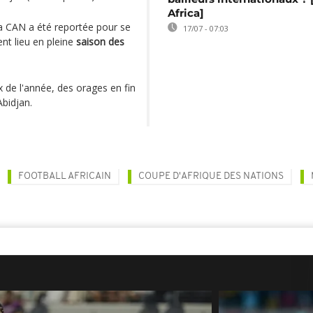
Africa]
la CAN a été reportée pour se
17/07 - 07:03
ent lieu en pleine
saison des
ux de l'année, des orages en fin
bidjan.
FOOTBALL AFRICAIN
COUPE D'AFRIQUE DES NATIONS