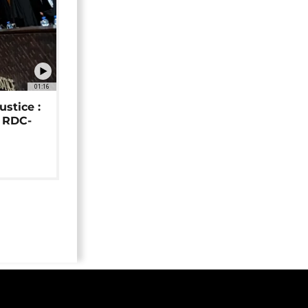
01:16
ustice :
e RDC-