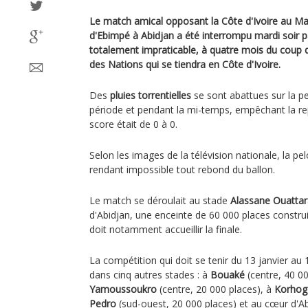
Le match amical opposant la Côte d'Ivoire au Ma
d'Ebimpé à Abidjan a été interrompu mardi soir p
totalement impraticable, à quatre mois du coup d
des Nations qui se tiendra en Côte d'Ivoire.
Des
pluies torrentielles
se sont abattues sur la p
période et pendant la mi-temps, empêchant la rep
score était de 0 à 0.
Selon les images de la télévision nationale, la pe
rendant impossible tout rebond du ballon.
Le match se déroulait au stade
Alassane Ouattar
d'Abidjan, une enceinte de 60 000 places constru
doit notamment accueillir la finale.
La compétition qui doit se tenir du 13 janvier au 
dans cinq autres stades : à
Bouaké
(centre, 40 00
Yamoussoukro
(centre, 20 000 places), à
Korhog
Pedro
(sud-ouest, 20 000 places) et au cœur d'Ab