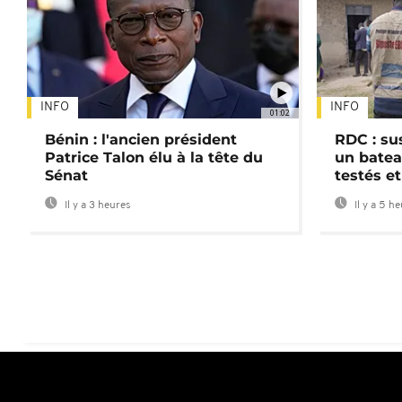
INFO
INFO
01:02
Bénin : l'ancien président
RDC : su
Patrice Talon élu à la tête du
un batea
Sénat
testés et
Il y a 3 heures
Il y a 5 h