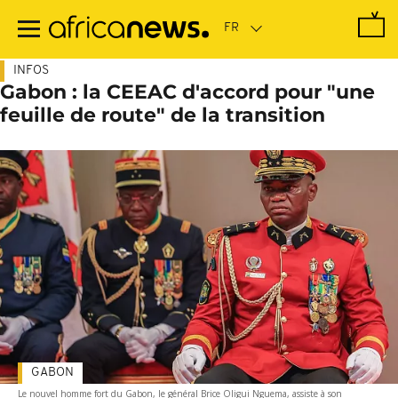
Passer
au
contenu
principal
INFOS
Gabon : la CEEAC d'accord pour "une
feuille de route" de la transition
GABON
Le nouvel homme fort du Gabon, le général Brice Oligui Nguema, assiste à son