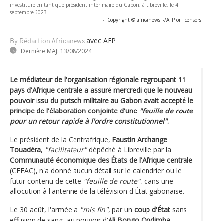
investiture en tant que président intérimaire du Gabon, à Libreville, le 4
septembre 2023
-
Copyright © africanews
-/AFP or licensors
avec AFP
By Rédaction Africanews
Dernière MAJ:
13/08/2024
Le médiateur de l'organisation régionale regroupant 11
pays d'Afrique centrale a assuré mercredi que le nouveau
pouvoir issu du putsch militaire au Gabon avait accepté le
principe de l'élaboration conjointe d'une
"feuille de route
pour un retour rapide à l'ordre constitutionnel"
.
Le président de la Centrafrique,
Faustin Archange
Touadéra
,
"facilitateur"
dépêché à Libreville par la
Communauté économique des États de l'Afrique centrale
(CEEAC), n'a donné aucun détail sur le calendrier ou le
futur contenu de cette
"feuille de route"
, dans une
allocution à l'antenne de la télévision d'État gabonaise.
Le 30 août, l'armée a
"mis fin"
, par un
coup d'État
sans
effusion de sang, au pouvoir d'
Ali Bongo Ondimba
,