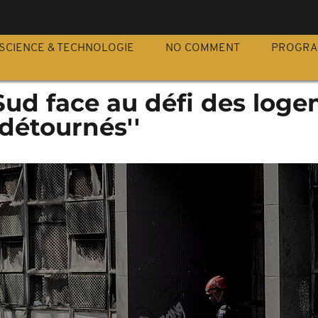
S
SCIENCE & TECHNOLOGIE
NO COMMENT
PROGR
Sud face au défi des log
 détournés''