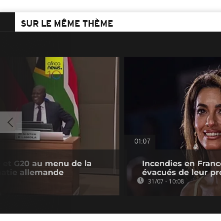
SUR LE MÊME THÈME
01:07
e et G20 au menu de la
Incendies en Franc
omatie allemande
évacués de leur pr
31/07 - 10:08