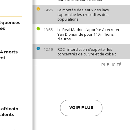
La montée des eaux des lacs
14:26
rapproche les crocodiles des
populations
séquences
les
Le Real Madrid s’apprête à recruter
13:55
Yan Diomandé pour 140 millions
d’euros
RDC : interdiction d’exporter les
12:19
74 morts
concentrés de cuivre et de cobalt
ent
PUBLICITÉ
VOIR PLUS
-africain
talents