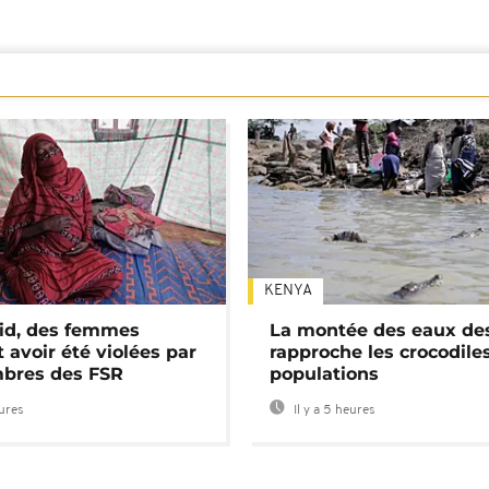
KENYA
id, des femmes
La montée des eaux des
 avoir été violées par
rapproche les crocodile
bres des FSR
populations
eures
Il y a 5 heures