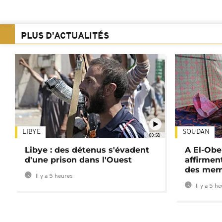
PLUS D'ACTUALITÉS
LIBYE
SOUDAN
00:58
Libye : des détenus s'évadent
A El-Obe
d'une prison dans l'Ouest
affirment
des mem
Il y a 5 heures
Il y a 5 h