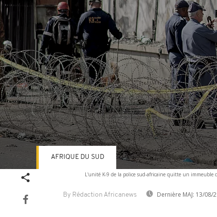
AFRIQUE DU SUD
Volume
L'unité K-9 de la police sud-africaine quitte un immeuble
90%
Dernière MAJ:
13/08/2
By Rédaction Africanews