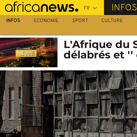
Passer
INFO
au
contenu
INFOS
ECONOMIE
SPORT
CULTURE
principal
L'Afrique du 
délabrés et ''