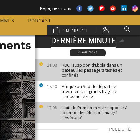
Rejoignez-nous
AMMES
PODCAST
EN DIRECT
DERNIÈRE MINUTE
ements
6 août 2026
RDC : suspicion d'Ebola dans un
21:08
bateau, les passagers testés et
confinés
Afrique du Sud : le départ de
18:20
travailleurs migrants fragilise
l'industrie textile
Haïti : le Premier ministre appelle à
17:08
la tenue des élections malgré
l'insécurité
PUBLICITÉ