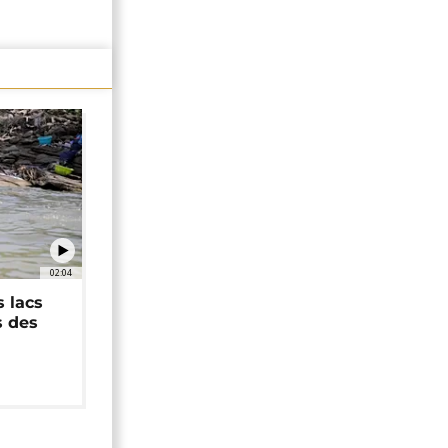
02:04
 lacs
s des