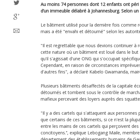
Au moins 74 personnes dont 12 enfants ont péri 
d’un immeuble délabré à Johannesburg. Selon un de
Le bâtiment utilisé pour la dernière fois comme
mais a été "envahi et détourné" selon les autorité
"Il est regrettable que nous devions continuer à 
cette nature où un bâtiment est loué dans le but d
qu'il s'agissait d'une ONG qui s'occupait spécif
Cependant, en raison de circonstances imprévues, 
d'autres fins", a déclaré Kabelo Gwamanda, mai
Plusieurs bâtiments désaffectés de la capitale é
détournés et tombent sous le contrôle de marc
mafieux percevant des loyers auprès des squatte
"Il y a des cartels qui s'attaquent aux personnes
que certains de ces bâtiments, si ce n'est la plupa
entre les mains de ces cartels qui perçoivent des
concitoyens.’’, explique Lebogang Maile, membre 
département des établissements humains de Ga