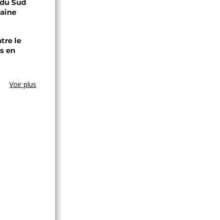
e du Sud
caine
tre le
s en
Voir plus