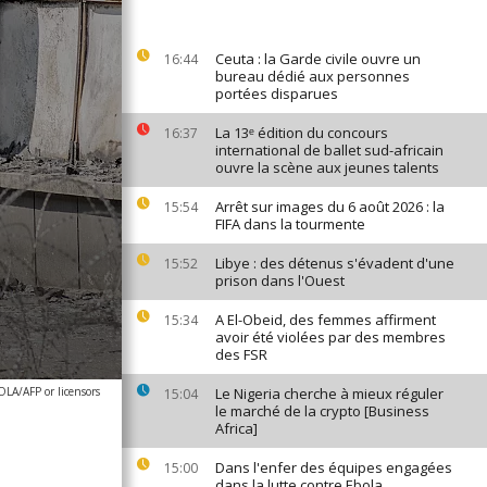
Ceuta : la Garde civile ouvre un
16:44
bureau dédié aux personnes
portées disparues
La 13ᵉ édition du concours
16:37
international de ballet sud-africain
ouvre la scène aux jeunes talents
Arrêt sur images du 6 août 2026 : la
15:54
FIFA dans la tourmente
Libye : des détenus s'évadent d'une
15:52
prison dans l'Ouest
A El-Obeid, des femmes affirment
15:34
avoir été violées par des membres
des FSR
LA/AFP or licensors
Le Nigeria cherche à mieux réguler
15:04
le marché de la crypto [Business
Africa]
Dans l'enfer des équipes engagées
15:00
dans la lutte contre Ebola