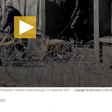
 d'habitation incendié à Johannesburg le 1er septembre 2023.
-
Copyright © africanews
LUCA SO
024