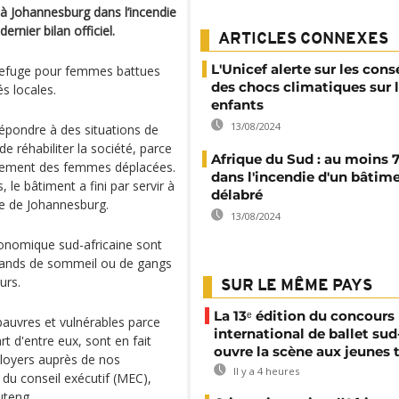
à Johannesburg dans l’incendie
rnier bilan officiel.
ARTICLES CONNEXES
L'Unicef alerte sur les con
 refuge pour femmes battues
des chocs climatiques sur 
s locales.
enfants
13/08/2024
répondre à des situations de
e réhabiliter la société, parce
Afrique du Sud : au moins 
iquement des femmes déplacées.
dans l'incendie d'un bâtim
le bâtiment a fini par servir à
délabré
re de Johannesburg.
13/08/2024
conomique sud-africaine sont
hands de sommeil ou de gangs
urs.
SUR LE MÊME PAYS
La 13ᵉ édition du concours
 pauvres et vulnérables parce
international de ballet sud
rt d'entre eux, sont en fait
ouvre la scène aux jeunes 
 loyers auprès de nos
Il y a 4 heures
du conseil exécutif (MEC),
uteng.