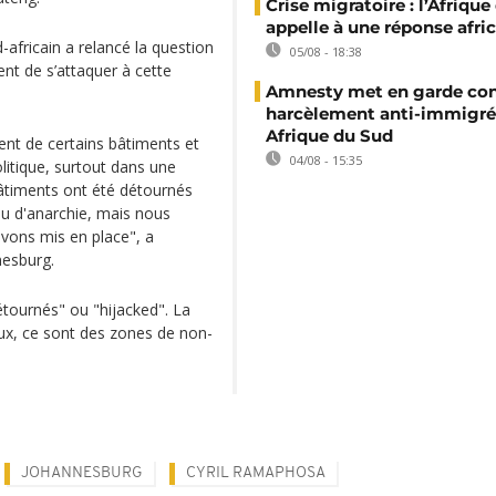
Crise migratoire : l’Afriqu
appelle à une réponse afri
d-africain a relancé la question
05/08 - 18:38
nt de s’attaquer à cette
Amnesty met en garde con
harcèlement anti-immigré
Afrique du Sud
nt de certains bâtiments et
04/08 - 15:35
itique, surtout dans une
âtiments ont été détournés
au d'anarchie, mais nous
vons mis en place", a
nesburg.
étournés" ou "hijacked". La
eux, ce sont des zones de non-
JOHANNESBURG
CYRIL RAMAPHOSA