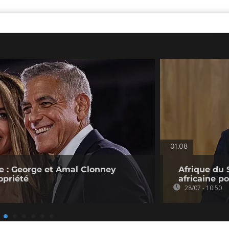
01:08
e : George et Amal Clonney
Afrique du 
opriété
africaine p
28/07 - 10:50