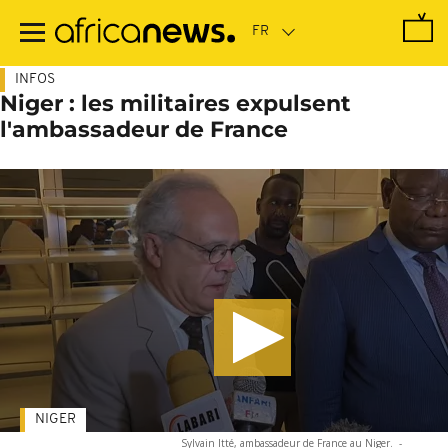
Passer
au
contenu
principal
INFOS
Niger : les militaires expulsent
l'ambassadeur de France
NIGER
Sylvain Itté, ambassadeur de France au Niger.
-