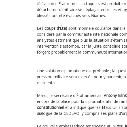
télévision d'État mardi. L'attaque s'est produite 
détachement militaire se déplaçait entre les vill
blessés ont été évacués vers Niamey.
Les
coups d'État
sont monnaie courante dans la r
considéré par la communauté internationale comm
analystes estiment que plus la situation s'éternise
intervention s'estompe, car la junte consolide so
forçant probablement la communauté internationa
Une solution diplomatique est probable ; la quest
pression militaire sera exercée pour y parvenir, a
occidental.
Mardi, le secrétaire d'État américain
Antony Blin
encore de la place pour la diplomatie afin de ra
constitutionnel
et a indiqué que les États-Unis so
dialogue de la CEDEAO, y compris ses plans d'ur
La nouvelle ambassadrice américaine au Niger,
K