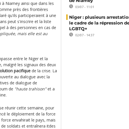
de Niamey
 à Niamey ainsi que dans les
03/07 - 11:01
, comme près des frontières
aré qu'ils participeraient à une
Niger : plusieurs arrestati
s peut s'inscrire et la liste
le cadre de la répression d
appel à des personnes en cas de
LGBTQ+
mpliquée, mais elle est au
02/07 - 14:37
mpasse entre le Niger et la
 malgré les signaux des deux
olution pacifique
de la crise. La
 ouverte au dialogue avec la
tives de dialogue de
azoum de
"haute trahison"
et a
ine.
se réunir cette semaine, pour
ncé le déploiement de la force
 force envahirait le pays, mais
 de soldats et entraînera itdes