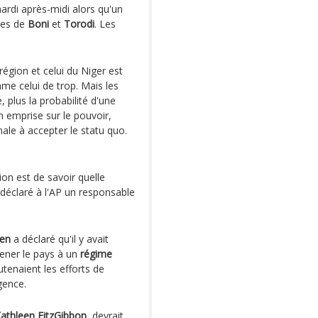
mardi après-midi alors qu'un
ages de
Boni
et
Torodi
. Les
égion et celui du Niger est
e celui de trop. Mais les
, plus la probabilité d'une
n emprise sur le pouvoir,
le à accepter le statu quo.
ion est de savoir quelle
 déclaré à l'AP un responsable
ken
a déclaré qu'il y avait
mener le pays à un
régime
utenaient les efforts de
gence.
athleen FitzGibbon
, devrait