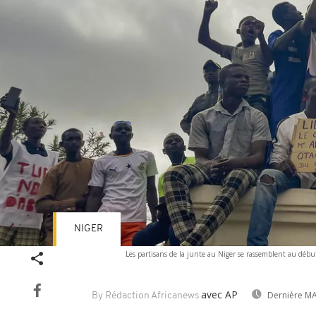
NIGER
Les partisans de la junte au Niger se rassemblent au début
avec AP
Dernière MA
By Rédaction Africanews