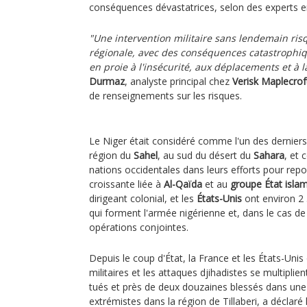
conséquences dévastatrices, selon des experts en
"Une intervention militaire sans lendemain ri
régionale, avec des conséquences catastrophiqu
en proie à l'insécurité, aux déplacements et à 
Durmaz
, analyste principal chez
Verisk Maplecrof
de renseignements sur les risques.
Le Niger était considéré comme l'un des dernier
région du
Sahel
, au sud du désert du
Sahara
, et
nations occidentales dans leurs efforts pour repo
croissante liée à
Al-Qaïda
et au
groupe État isla
dirigeant colonial, et les
États-Unis
ont environ 2 
qui forment l'armée nigérienne et, dans le cas d
opérations conjointes.
Depuis le coup d'État, la France et les États-Uni
militaires et les attaques djihadistes se multiplie
tués et près de deux douzaines blessés dans un
extrémistes dans la région de Tillaberi, a déclaré 