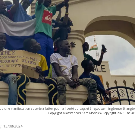
 d'une manifestation appelée à lutter pour la liberté du pays et à repousser l'ingérence étrangèr
Copyright © africanews
Sam Mednick/Copyright 2023 The AP. A
J:
13/08/2024