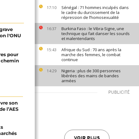
Sénégal : 71 hommes inculpés dans
17:10
le cadre du durcissement de la
répression de l’homosexualité
Burkina Faso : le Vibra-Signe, une
16:37
ggrave
technique qui fait danser les sourds
elon l'ONU
et malentendants
Afrique du Sud : 70 ans après la
15:43
res pour
marche des femmes, le combat
continue
n chemin
Nigeria : plus de 300 personnes
14:29
libérées des mains de bandes
armées
PUBLICITÉ
ivre son
de l’AES
ts
marchés
VOIR PLUS