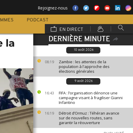
Rejoignez-nous
AMMES
PODCAST
EN DIRECT
DERNIÈRE MINUTE
 la
10 août 2026
Zambie : les attentes de la
08:19
population à l'approche des
élections générales
9 août 2026
FIFA : l’organisation dénonce une
16:43
campagne visant à fragiliser Gianni
Infantino
Détroit d’Ormuz : Téhéran avance
16:19
sur de nouvelles routes, sans
garantir la réouverture