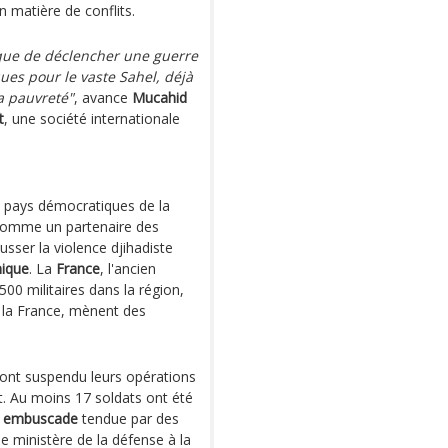
 matière de conflits.
sque de déclencher une guerre
es pour le vaste Sahel, déjà
la pauvreté"
, avance
Mucahid
t
, une société internationale
s pays démocratiques de la
 comme un partenaire des
usser la violence djihadiste
mique
. La
France
, l'ancien
500 militaires dans la région,
e la France, mènent des
s ont suspendu leurs opérations
nt. Au moins 17 soldats ont été
e
embuscade
tendue par des
le ministère de la défense à la