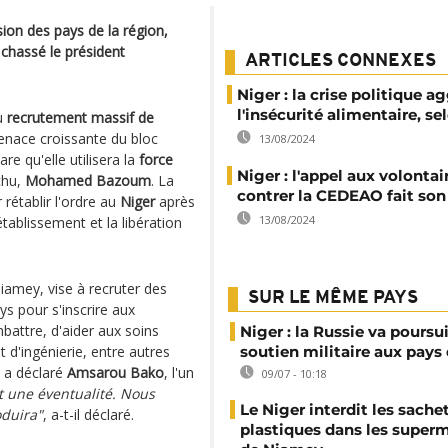
ion des pays de la région,
chassé le président
ARTICLES CONNEXES
Niger : la crise politique a
l'insécurité alimentaire, s
au
recrutement massif de
menace croissante du bloc
13/08/2024
lare qu'elle utilisera la
force
Niger : l'appel aux volontai
échu,
Mohamed Bazoum
. La
contrer la CEDEAO fait so
rétablir l'ordre au
Niger
après
13/08/2024
établissement et la libération
Niamey, vise à recruter des
SUR LE MÊME PAYS
ys pour s'inscrire aux
mbattre, d'aider aux soins
Niger : la Russie va poursu
 d'ingénierie, entre autres
soutien militaire aux pays 
, a déclaré
Amsarou Bako
, l'un
09/07 - 10:18
t une éventualité. Nous
Le Niger interdit les sache
oduira"
, a-t-il déclaré.
plastiques dans les super