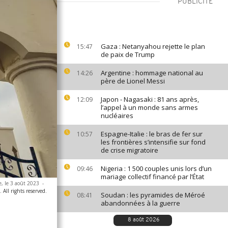
PUBLICITÉ
Gaza : Netanyahou rejette le plan
15:47
de paix de Trump
Argentine : hommage national au
14:26
père de Lionel Messi
Japon - Nagasaki : 81 ans après,
12:09
l’appel à un monde sans armes
nucléaires
Espagne-Italie : le bras de fer sur
10:57
les frontières s’intensifie sur fond
de crise migratoire
Nigeria : 1 500 couples unis lors d’un
09:46
mariage collectif financé par l’État
e, le 3 août 2023
-
ll rights reserved.
Soudan : les pyramides de Méroé
08:41
abandonnées à la guerre
8 août 2026