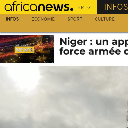
Passer
INFO
au
contenu
INFOS
ECONOMIE
SPORT
CULTURE
principal
Niger : un ap
force armée 