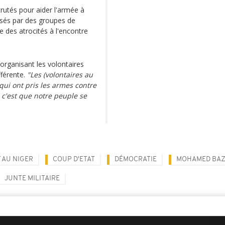
rutés pour aider l'armée à
cusés par des groupes de
 des atrocités à l'encontre
rganisant les volontaires
fférente.
"Les (volontaires au
qui ont pris les armes contre
, c'est que notre peuple se
 AU NIGER
COUP D'ETAT
DÉMOCRATIE
MOHAMED BA
JUNTE MILITAIRE