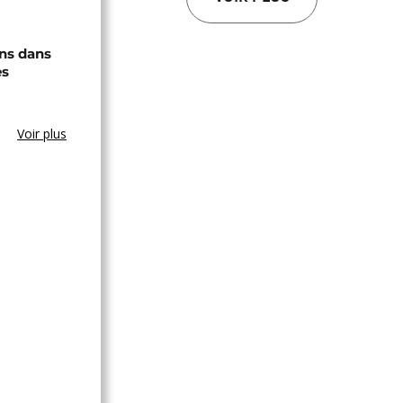
ons dans
es
Voir plus