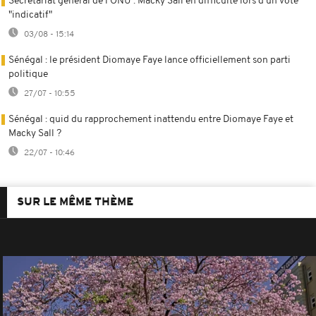
Secrétariat général de l'ONU : Macky Sall en difficulté lors d'un vote
"indicatif"
03/08 - 15:14
Sénégal : le président Diomaye Faye lance officiellement son parti
politique
27/07 - 10:55
Sénégal : quid du rapprochement inattendu entre Diomaye Faye et
Macky Sall ?
22/07 - 10:46
SUR LE MÊME THÈME