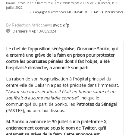
travail, l'éthique et la fraternité à l'école fondamentale HLM de Ziguinchor, le 3
juillet 2022
-
Copyright © africanews
MUHAMADOU BITTAYE/AFP or licensors
avec afp
By Rédaction Africanews
Dernière MAJ:
13/08/2024
Le chef de l'opposition sénégalaise, Ousmane Sonko, qui
a entamé une grève de la faim en prison pour protester
contre les poursuites pénales dont il fait l'objet, a été
hospitalisé dimanche, a annoncé son parti.
La raison de son hospitalisation à l'hôpital principal du
centre-ville de Dakar n'a pas été précisée dans l'immédiat.
"
Avant son incarcération, il était en bonne santé et ne
souffrait d'aucune maladie connue"
, indique le
communiqué du parti de Sonko, les
Patriotes du Sénégal
(PASTEF), aujourd'hui dissous.
M. Sonko a annoncé le 30 juillet sur la plateforme X,
anciennement connue sous le nom de Twitter, qu'il
entamait sa grève de la faim. Cette annonce est