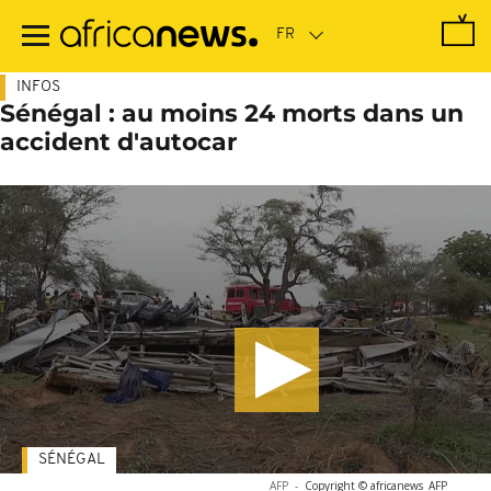
Passer
au
contenu
principal
INFOS
Sénégal : au moins 24 morts dans un
accident d'autocar
SÉNÉGAL
AFP
-
Copyright © africanews
AFP