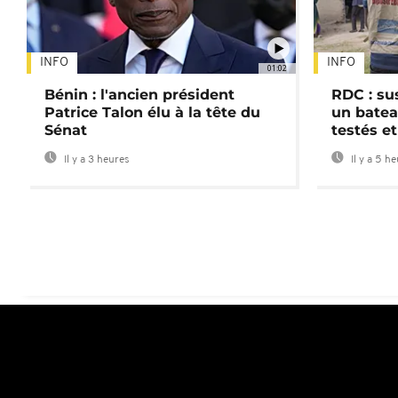
INFO
INFO
01:02
Bénin : l'ancien président
RDC : su
Patrice Talon élu à la tête du
un batea
Sénat
testés et
Il y a 3 heures
Il y a 5 h