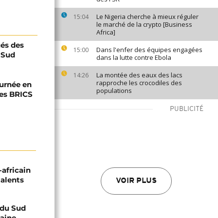
Le Nigeria cherche à mieux réguler
15:04
le marché de la crypto [Business
Africa]
ués des
Dans l'enfer des équipes engagées
15:00
 Sud
dans la lutte contre Ebola
La montée des eaux des lacs
14:26
rapproche les crocodiles des
ournée en
populations
es BRICS
PUBLICITÉ
-africain
talents
VOIR PLUS
e du Sud
caine