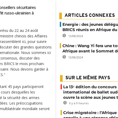
seillers sécuritaires
it russo-ukrainien à
ARTICLES CONNEXES
Energie : des jeunes délég
BRICS réunis en Afrique du
prévu du 22 au 24 août
ministre chinois des Affaires
13/08/2024
rassemblent ici, pour suivre
Chine : Wang Yi fera une t
 discuter des grandes questions
Afrique avant le Sommet d
internationale. Nous sommes ici
13/08/2024
consensus, discuter des
es BRICS le mois prochain.
ssaire. Nous devons garder à
CS."
SUR LE MÊME PAYS
tant 45 pays participeront
La 13ᵉ édition du concours
cours desquelles les
international de ballet sud
ouvre la scène aux jeunes 
té la sécurité des armes
ordées. Les préoccupations
Il y a 9 heures
 multilatérale mondiale seront
Crise migratoire : l’Afriqu
appelle à une réponse afri