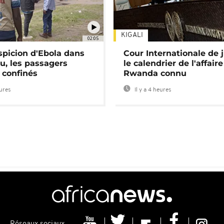
KIGALI
02:05
spicion d'Ebola dans
Cour Internationale de j
u, les passagers
le calendrier de l'affair
 confinés
Rwanda connu
eures
Il y a 4 heures