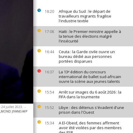
Afrique du Sud : le départ de
18:20
travailleurs migrants fragilise
l'industrie textile
Haïti : le Premier ministre appelle à
17:08
la tenue des élections malgré
l'insécurité
Ceuta : la Garde civile ouvre un
16:44
bureau dédié aux personnes
portées disparues
La 13ᵉ édition du concours
16:37
international de ballet sud-africain
ouvre la scène aux jeunes talents
Arrêt sur images du 6 août 2026 : la
15:54
FIFA dans la tourmente
 24 juillet 2023.
-
Libye : des détenus s'évadent d'une
15:52
LMOND JIYANE/AFP
prison dans l'Ouest
A El-Obeid, des femmes affirment
15:34
avoir été violées par des membres
des FSR