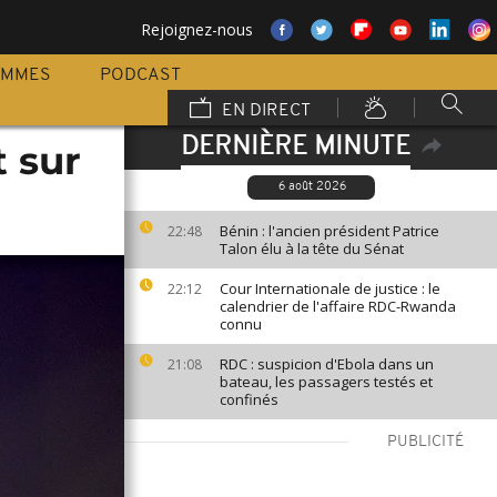
Rejoignez-nous
AMMES
PODCAST
EN DIRECT
DERNIÈRE MINUTE
t sur
6 août 2026
Bénin : l'ancien président Patrice
22:48
Talon élu à la tête du Sénat
Cour Internationale de justice : le
22:12
calendrier de l'affaire RDC-Rwanda
connu
RDC : suspicion d'Ebola dans un
21:08
bateau, les passagers testés et
confinés
PUBLICITÉ