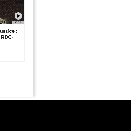
01:16
ustice :
e RDC-