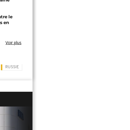
tre le
s en
Voir plus
RUSSIE