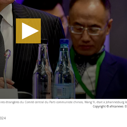
ires étrangères du Comité central du Parti communiste chinois, Wang Yi, était à Johannesburg le
Copyright © africanews
E
024