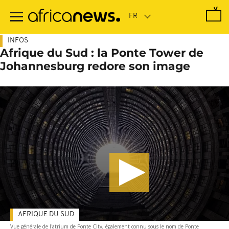
Passer
au
contenu
principal
INFOS
Afrique du Sud : la Ponte Tower de
Johannesburg redore son image
AFRIQUE DU SUD
Vue générale de l'atrium de Ponte City, également connu sous le nom de Ponte