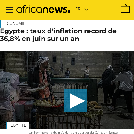
Passer
au
contenu
principal
ECONOMIE
Egypte : taux d'inflation record de
36,8% en juin sur un an
EGYPTE
Un homme vend du maïs dans un quartier du Caire, en Egypte
-