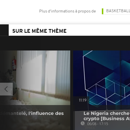
BASKETBAL
Plus d'informations à propos de
SUR LE MÊME THÈME
11:19
démantelé, l'influence des
Le Nigeria cherche
crypto [Business Af
06/08 - 17:15