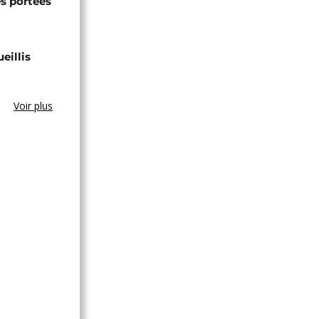
s portées
eillis
Voir plus