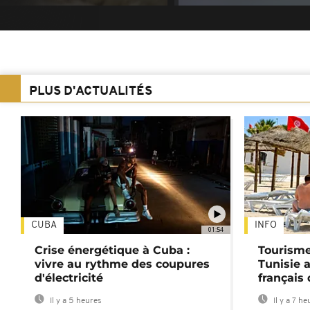
PLUS D'ACTUALITÉS
CUBA
INFO
01:54
Crise énergétique à Cuba :
Tourisme
vivre au rythme des coupures
Tunisie 
d'électricité
français
Il y a 5 heures
Il y a 7 he