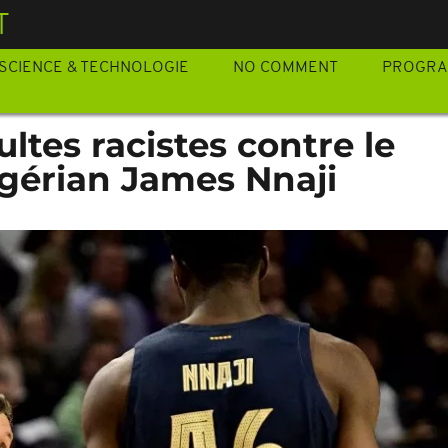
T
SCIENCE & TECHNOLOGIE
NO COMMENT
PROGR
ultes racistes contre le
igérian James Nnaji