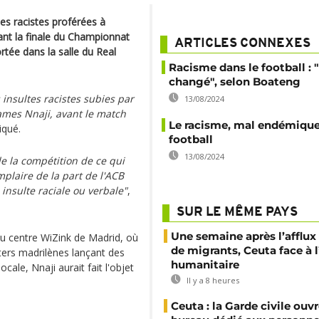
s racistes proférées à
ant la finale du Championnat
ARTICLES CONNEXES
rtée dans la salle du Real
Racisme dans le football : "
changé", selon Boateng
nsultes racistes subies par
13/08/2024
James Nnaji, avant le match
Le racisme, mal endémiqu
iqué.
football
13/08/2024
de la compétition de ce qui
plaire de la part de l'ACB
insulte raciale ou verbale"
,
SUR LE MÊME PAYS
Une semaine après l’afflux
u centre WiZink de Madrid, où
de migrants, Ceuta face à 
ters madrilènes lançant des
humanitaire
cale, Nnaji aurait fait l'objet
Il y a 8 heures
Ceuta : la Garde civile ouv