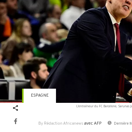
ESPAGNE
L'entraîneur du FC Barcelone, Sarunas Jas
avec AFP
Dernière M
By Rédaction Africanews