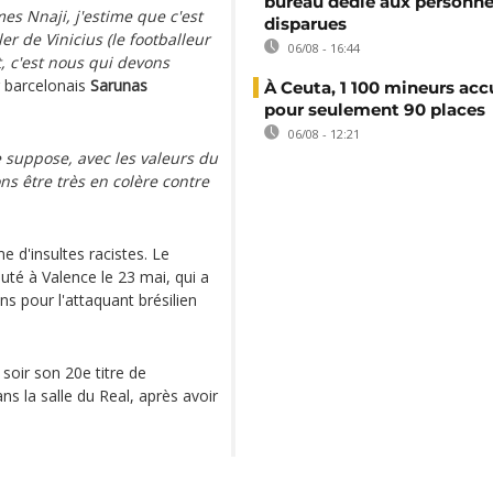
bureau dédié aux personne
mes Nnaji, j'estime que c'est
disparues
r de Vinicius (le footballeur
06/08 - 16:44
, c'est nous qui devons
ur barcelonais
Sarunas
À Ceuta, 1 100 mineurs accu
pour seulement 90 places
06/08 - 12:21
e suppose, avec les valeurs du
ns être très en colère contre
me d'insultes racistes. Le
uté à Valence le 23 mai, qui a
ns pour l'attaquant brésilien
soir son 20e titre de
s la salle du Real, après avoir