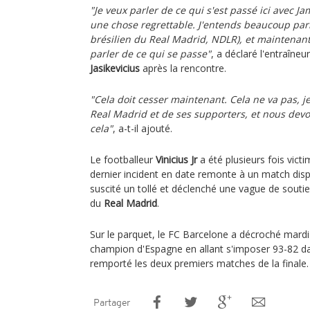
"Je veux parler de ce qui s'est passé ici avec Ja
une chose regrettable. J'entends beaucoup parle
brésilien du Real Madrid, NDLR), et maintenant
parler de ce qui se passe"
, a déclaré l'entraîne
Jasikevicius
après la rencontre.
"Cela doit cesser maintenant. Cela ne va pas, j
Real Madrid et de ses supporters, et nous devo
cela"
, a-t-il ajouté.
Le footballeur
Vinicius Jr
a été plusieurs fois victi
dernier incident en date remonte à un match disp
suscité un tollé et déclenché une vague de soutie
du
Real Madrid
.
Sur le parquet, le FC Barcelone a décroché mardi 
champion d'Espagne en allant s'imposer 93-82 dan
remporté les deux premiers matches de la finale.
Partager