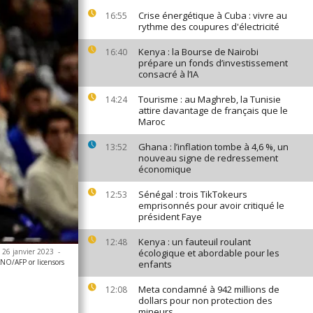
Crise énergétique à Cuba : vivre au
16:55
rythme des coupures d'électricité
Kenya : la Bourse de Nairobi
16:40
prépare un fonds d’investissement
consacré à l’IA
Tourisme : au Maghreb, la Tunisie
14:24
attire davantage de français que le
Maroc
Ghana : l’inflation tombe à 4,6 %, un
13:52
nouveau signe de redressement
économique
Sénégal : trois TikTokeurs
12:53
emprisonnés pour avoir critiqué le
président Faye
Kenya : un fauteuil roulant
12:48
e 26 janvier 2023
-
écologique et abordable pour les
NO/AFP or licensors
enfants
Meta condamné à 942 millions de
12:08
dollars pour non protection des
mineurs