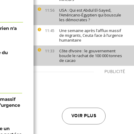
USA : Qui est Abdul El-Sayed,
11:56
l’Américano-Égyptien qui bouscule
les démocrates ?
rien n'a
Une semaine après l’afflux massif
11:45
de migrants, Ceuta face à l’urgence
humanitaire
Côte d’Ivoire : le gouvernement
11:33
e du
boucle le rachat de 100 000 tonnes
de cacao
PUBLICITÉ
 massif
l’urgence
VOIR PLUS
re un