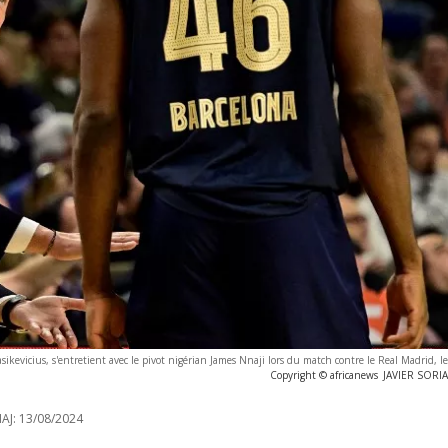
ikevicius, s'entretient avec le pivot nigérian James Nnaji lors du match contre le Real Madrid, l
Copyright © africanews
JAVIER SORIA
AJ:
13/08/2024