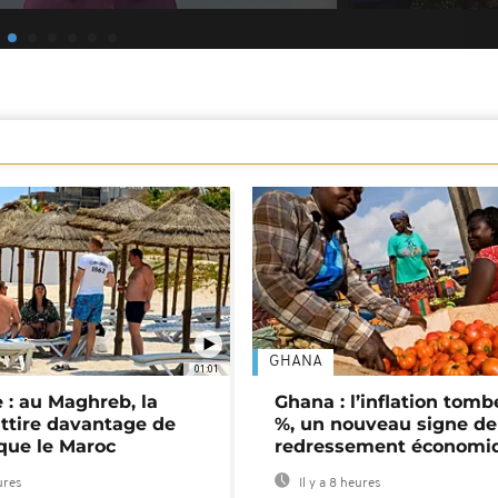
GHANA
01:01
 : au Maghreb, la
Ghana : l’inflation tomb
attire davantage de
%, un nouveau signe de
 que le Maroc
redressement économi
ures
Il y a 8 heures