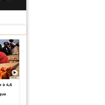
00:51
e à 4,6
que