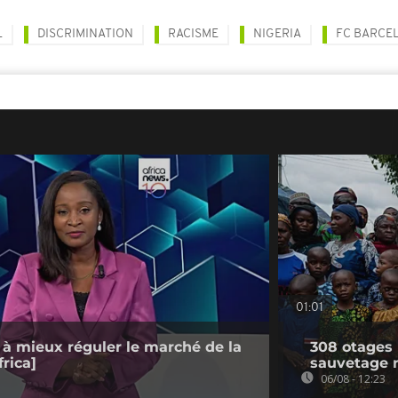
L
DISCRIMINATION
RACISME
NIGERIA
FC BARCE
01:01
 à mieux réguler le marché de la
308 otages 
rica]
sauvetage 
06/08 - 12:23