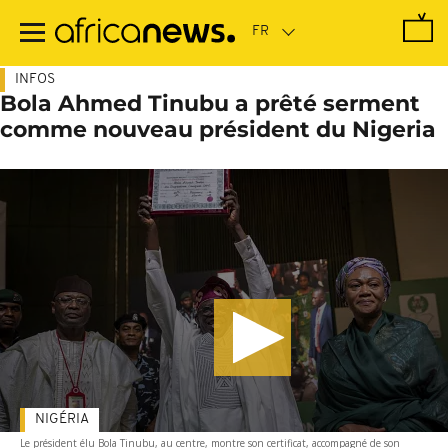
Passer
au
contenu
principal
INFOS
Bola Ahmed Tinubu a prêté serment
comme nouveau président du Nigeria
NIGÉRIA
Le président élu Bola Tinubu, au centre, montre son certificat, accompagné de son