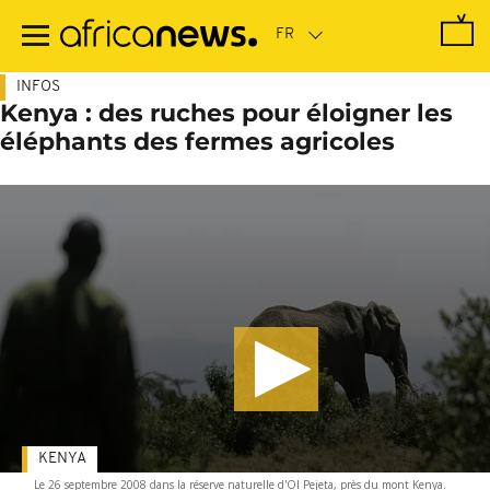
Passer
au
contenu
principal
INFOS
Kenya : des ruches pour éloigner les
éléphants des fermes agricoles
KENYA
Le 26 septembre 2008 dans la réserve naturelle d'Ol Pejeta, près du mont Kenya.