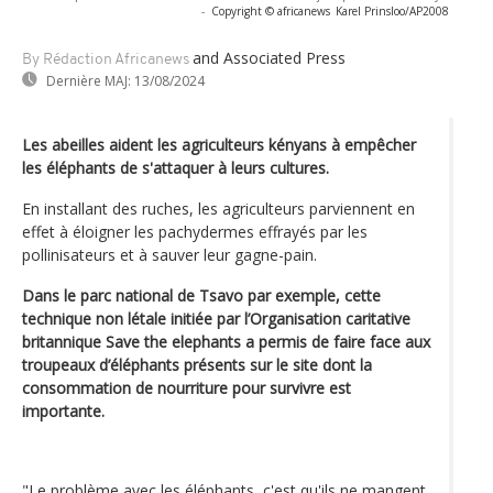
-
Copyright © africanews
Karel Prinsloo/AP2008
and Associated Press
By Rédaction Africanews
Dernière MAJ:
13/08/2024
Les abeilles aident les agriculteurs kényans à empêcher
les éléphants de s'attaquer à leurs cultures.
En installant des ruches, les agriculteurs parviennent en
effet à éloigner les pachydermes effrayés par les
pollinisateurs et à sauver leur gagne-pain.
Dans le parc national de Tsavo par exemple, cette
technique non létale initiée par l’Organisation caritative
britannique Save the elephants a permis de faire face aux
troupeaux d’éléphants présents sur le site dont la
consommation de nourriture pour survivre est
importante.
"Le problème avec les éléphants, c'est qu'ils ne mangent